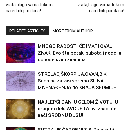
vrata,blago vama tokom
vrata,blago vama tokom
narednih par dana!
narednih par dana!
RELATED ARTICLES
MORE FROM AUTHOR
MNOGO RADOSTI ĆE IMATI OVAJ
ZNAK: Evo šta petak, subota i nedelja
donose svim znacima!
STRELAC,ŠKORPIJA,OVAN,BIK:
Sudbina za vas sprema SILNA
IZNENAĐENJA do KRAJA SEDMICE!
NAJLEPŠI DANI U CELOM ŽIVOTU: U
drugom delu AVGUSTA ovi znaci će
naći SRODNU DUŠU!
SUTRA JE ČAROBNI 8.8: Za ova tri