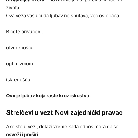
života.
Ova veza vas uči da ljubav ne sputava, već oslobađa.
Bićete privučeni:
otvorenošću
optimizmom
iskrenošću
Ovo je ljubav koja raste kroz iskustva.
Strelčevi u vezi: Novi zajednički pravac
Ako ste u vezi, dolazi vreme kada odnos mora da se
osveži i proširi
.