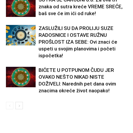
znaka od sutra kreće VREME SREĆE,
baš sve će im ići od ruke!
ZASLUŽILI SU DA PROLIJU SUZE
RADOSNICE I OSTAVE RUŽNU
PROŠLOST IZA SEBE: Ovi znaci će
uspeti u svojim planovima i početi
ispočetka!
BIĆETE U POTPUNOM ČUDU JER
OVAKO NEŠTO NIKAD NISTE
DOŽIVELI: Narednih pet dana ovim
znacima okreće život naopako!