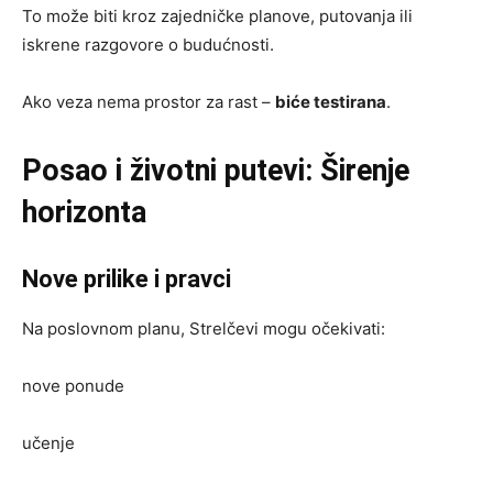
To može biti kroz zajedničke planove, putovanja ili
iskrene razgovore o budućnosti.
Ako veza nema prostor za rast –
biće testirana
.
Posao i životni putevi: Širenje
horizonta
Nove prilike i pravci
Na poslovnom planu, Strelčevi mogu očekivati:
nove ponude
učenje