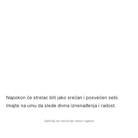
Napokon će strelac biti jako srećan i posvećen sebi.
Imajte na umu da slede divna iznenađenja i radost.
Sadržaj se nastavlja nakon oglasa