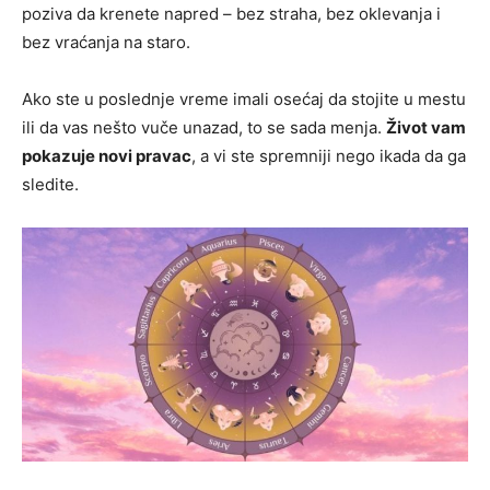
poziva da krenete napred – bez straha, bez oklevanja i
bez vraćanja na staro.
Ako ste u poslednje vreme imali osećaj da stojite u mestu
ili da vas nešto vuče unazad, to se sada menja.
Život vam
pokazuje novi pravac
, a vi ste spremniji nego ikada da ga
sledite.