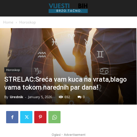
Home
Horoskop
Horoskop
STRELAC:Sreća vam kuca na vrata,blago
vama tokom narednih par dana!
By
Urednik
-
January 5, 2026
692
0
Oglasi - Advertisement