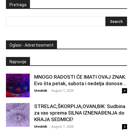
Pretraga
Oglasi - Advertisement
Najnovije
MNOGO RADOSTI ĆE IMATI OVAJ ZNAK:
Evo šta petak, subota i nedelja donose...
Urednik
-
August 7, 2026
0
STRELAC,ŠKORPIJA,OVAN,BIK: Sudbina
za vas sprema SILNA IZNENAĐENJA do
KRAJA SEDMICE!
Urednik
-
August 7, 2026
0