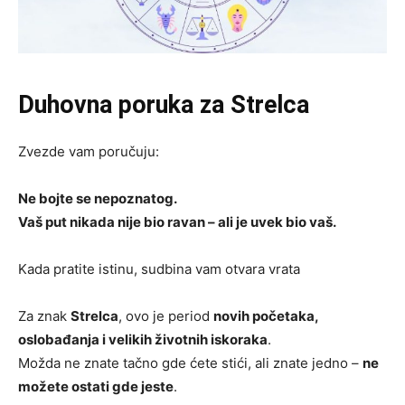
Duhovna poruka za Strelca
Zvezde vam poručuju:
Ne bojte se nepoznatog.
Vaš put nikada nije bio ravan – ali je uvek bio vaš.
Kada pratite istinu, sudbina vam otvara vrata
Za znak
Strelca
, ovo je period
novih početaka,
oslobađanja i velikih životnih iskoraka
.
Možda ne znate tačno gde ćete stići, ali znate jedno –
ne
možete ostati gde jeste
.