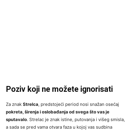
Poziv koji ne možete ignorisati
Za znak
Strelca
, predstojeći period nosi snažan osećaj
pokreta, širenja i oslobađanja od svega što vas je
sputavalo
. Strelac je znak istine, putovanja i višeg smisla,
a sada se pred vama otvara faza u kojoj vas sudbina