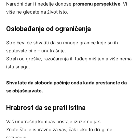
Naredni dani i nedelje donose
promenu perspektive
. Vi
više ne gledate na život isto.
Oslobađanje od ograničenja
Strelčevi će shvatiti da su mnoge granice koje su ih
sputavale bile – unutrašnje.
Strah od greške, razočaranja ili tuđeg mišljenja više nema
istu snagu.
Shvatate da sloboda počinje onda kada prestanete da
se objašnjavate.
Hrabrost da se prati istina
Vaš unutrašnji kompas postaje izuzetno jak.
Znate šta je ispravno za vas, čak i ako to drugi ne
razumeju.