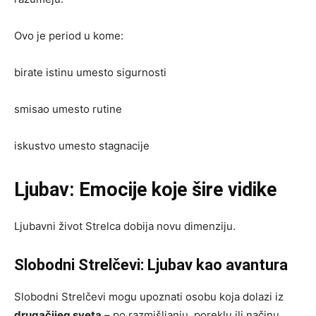
Ovo je period u kome:
birate istinu umesto sigurnosti
smisao umesto rutine
iskustvo umesto stagnacije
Ljubav: Emocije koje šire vidike
Ljubavni život Strelca dobija novu dimenziju.
Slobodni Strelčevi: Ljubav kao avantura
Slobodni Strelčevi mogu upoznati osobu koja dolazi iz
drugačijeg sveta
– po razmišljanju, poreklu ili načinu