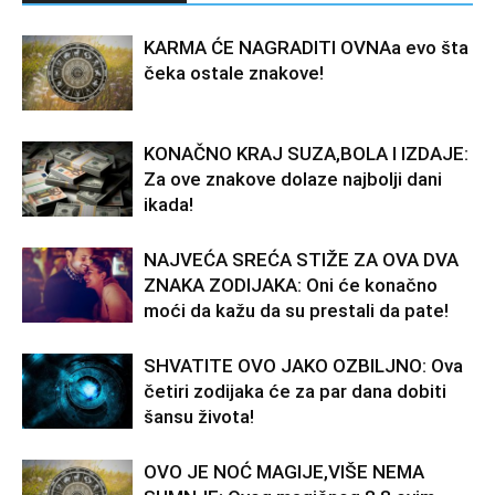
KARMA ĆE NAGRADITI OVNAa evo šta
čeka ostale znakove!
KONAČNO KRAJ SUZA,BOLA I IZDAJE:
Za ove znakove dolaze najbolji dani
ikada!
NAJVEĆA SREĆA STIŽE ZA OVA DVA
ZNAKA ZODIJAKA: Oni će konačno
moći da kažu da su prestali da pate!
SHVATITE OVO JAKO OZBILJNO: Ova
četiri zodijaka će za par dana dobiti
šansu života!
OVO JE NOĆ MAGIJE,VIŠE NEMA