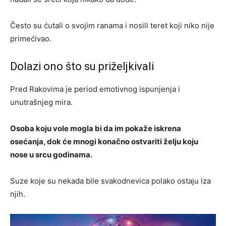
Često su ćutali o svojim ranama i nosili teret koji niko nije
primećivao.
Dolazi ono što su priželjkivali
Pred Rakovima je period emotivnog ispunjenja i
unutrašnjeg mira.
Osoba koju vole mogla bi da im pokaže iskrena
osećanja, dok će mnogi konačno ostvariti želju koju
nose u srcu godinama.
Suze koje su nekada bile svakodnevica polako ostaju iza
njih.