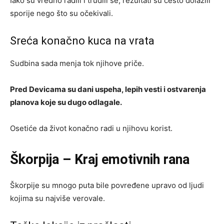
Iako su vredno radili i trudili se, rezultati su često dolazili
sporije nego što su očekivali.
Sreća konačno kuca na vrata
Sudbina sada menja tok njihove priče.
Pred Devicama su dani uspeha, lepih vesti i ostvarenja
planova koje su dugo odlagale.
Osetiće da život konačno radi u njihovu korist.
Škorpija – Kraj emotivnih rana
Škorpije su mnogo puta bile povređene upravo od ljudi
kojima su najviše verovale.