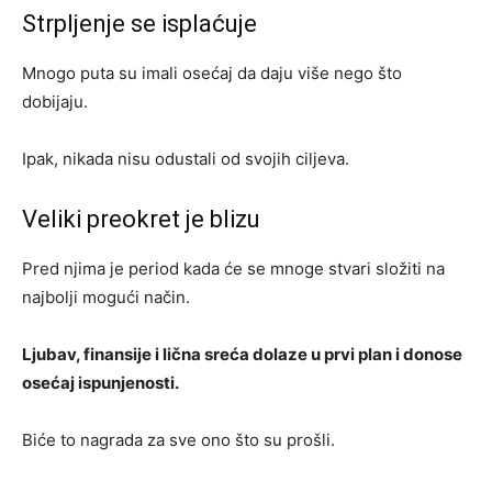
Strpljenje se isplaćuje
Mnogo puta su imali osećaj da daju više nego što
dobijaju.
Ipak, nikada nisu odustali od svojih ciljeva.
Veliki preokret je blizu
Pred njima je period kada će se mnoge stvari složiti na
najbolji mogući način.
Ljubav, finansije i lična sreća dolaze u prvi plan i donose
osećaj ispunjenosti.
Biće to nagrada za sve ono što su prošli.