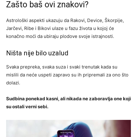
Zašto baš ovi znakovi?
Astrološki aspekti ukazuju da Rakovi, Device, Škorpije,
Jarčevi, Ribe i Bikovi ulaze u fazu života u kojoj će
konačno moći da ubiraju plodove svoje istrajnosti.
Ništa nije bilo uzalud
Svaka prepreka, svaka suza i svaki trenutak kada su
mislili da neće uspeti zapravo su ih pripremali za ono što
dolazi.
Sudbina ponekad kasni, ali nikada ne zaboravlja one koji
su ostali verni sebi.