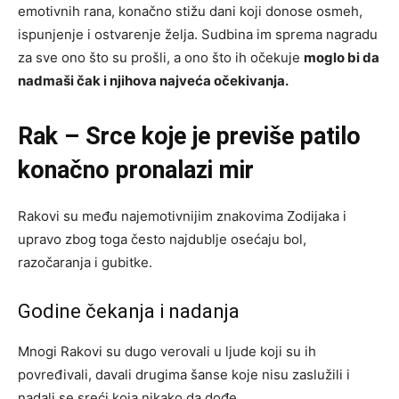
emotivnih rana, konačno stižu dani koji donose osmeh,
ispunjenje i ostvarenje želja. Sudbina im sprema nagradu
za sve ono što su prošli, a ono što ih očekuje
moglo bi da
nadmaši čak i njihova najveća očekivanja.
Rak – Srce koje je previše patilo
konačno pronalazi mir
Rakovi su među najemotivnijim znakovima Zodijaka i
upravo zbog toga često najdublje osećaju bol,
razočaranja i gubitke.
Godine čekanja i nadanja
Mnogi Rakovi su dugo verovali u ljude koji su ih
povređivali, davali drugima šanse koje nisu zaslužili i
nadali se sreći koja nikako da dođe.