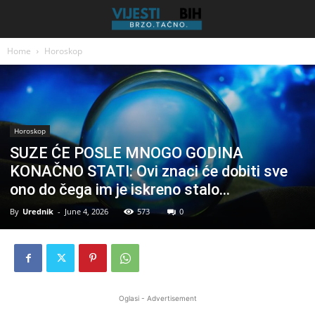
Home
Horoskop
Horoskop
SUZE ĆE POSLE MNOGO GODINA
KONAČNO STATI: Ovi znaci će dobiti sve
ono do čega im je iskreno stalo…
By
Urednik
-
June 4, 2026
573
0
Oglasi - Advertisement