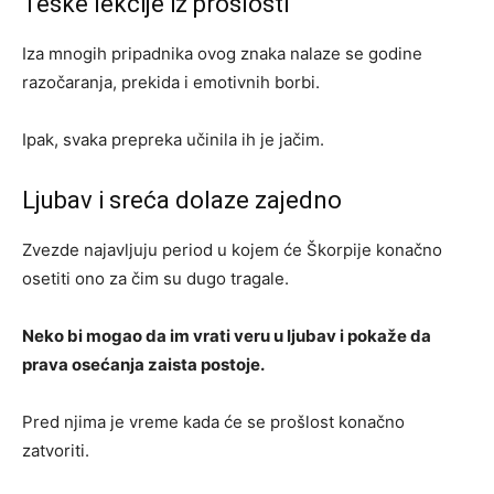
Teške lekcije iz prošlosti
Iza mnogih pripadnika ovog znaka nalaze se godine
razočaranja, prekida i emotivnih borbi.
Ipak, svaka prepreka učinila ih je jačim.
Ljubav i sreća dolaze zajedno
Zvezde najavljuju period u kojem će Škorpije konačno
osetiti ono za čim su dugo tragale.
Neko bi mogao da im vrati veru u ljubav i pokaže da
prava osećanja zaista postoje.
Pred njima je vreme kada će se prošlost konačno
zatvoriti.