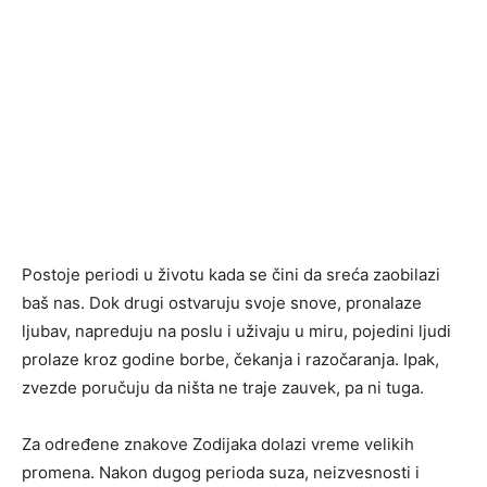
Postoje periodi u životu kada se čini da sreća zaobilazi
baš nas. Dok drugi ostvaruju svoje snove, pronalaze
ljubav, napreduju na poslu i uživaju u miru, pojedini ljudi
prolaze kroz godine borbe, čekanja i razočaranja. Ipak,
zvezde poručuju da ništa ne traje zauvek, pa ni tuga.
Za određene znakove Zodijaka dolazi vreme velikih
promena. Nakon dugog perioda suza, neizvesnosti i