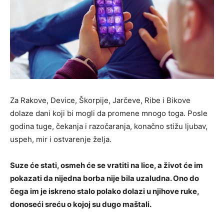
Za Rakove, Device, Škorpije, Jarčeve, Ribe i Bikove
dolaze dani koji bi mogli da promene mnogo toga. Posle
godina tuge, čekanja i razočaranja, konačno stižu ljubav,
uspeh, mir i ostvarenje želja.
Suze će stati, osmeh će se vratiti na lice, a život će im
pokazati da nijedna borba nije bila uzaludna. Ono do
čega im je iskreno stalo polako dolazi u njihove ruke,
donoseći sreću o kojoj su dugo maštali.