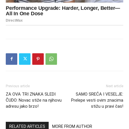
Previous article
Next article
ZA OVA TRI ZNAKA SLEDI
SAMO SREĆA I VESELJE:
ČUDO: Novac stiže na njihovu
Prelepe vesti ovim znacima
adresu jako brzo!
stižu u pravi čas!
RELATED ARTICLES
MORE FROM AUTHOR