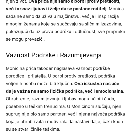
njen život.
Ova priča nije samo o borbi protiv pretilosti,
već i o snazi ljubavi i želje da se postane roditelj.
Monica
sada ne samo da uživa u majčinstvu, već je i inspiracija
mnogim ženama koje se suočavaju sa sličnim izazovima,
pokazujući da uz pravu podršku i odlučnost, sve prepreke
se mogu prevazići.
Važnost Podrške i Razumijevanja
Monicina priča također naglašava važnost podrške
porodice i prijatelja. U borbi protiv pretilosti, podrška
voljenih osoba može biti ključna.
Ova iskustva nas uče
da je važna ne samo fizička podrška, već i emocionalna.
Ohrabrenje, razumijevanje i ljubav mogu učiniti čuda,
posebno u teškim trenucima. U Monicinom slučaju, njen
suprug nije bio samo partner, već i njena najveća podrška
koja je ohrabrivala i motivirala da nastavi dalje, čak i kada
su se stvari činile teškima.