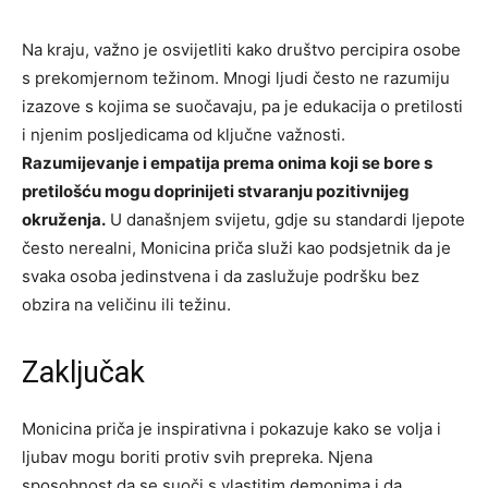
Na kraju, važno je osvijetliti kako društvo percipira osobe
s prekomjernom težinom. Mnogi ljudi često ne razumiju
izazove s kojima se suočavaju, pa je edukacija o pretilosti
i njenim posljedicama od ključne važnosti.
Razumijevanje i empatija prema onima koji se bore s
pretilošću mogu doprinijeti stvaranju pozitivnijeg
okruženja.
U današnjem svijetu, gdje su standardi ljepote
često nerealni, Monicina priča služi kao podsjetnik da je
svaka osoba jedinstvena i da zaslužuje podršku bez
obzira na veličinu ili težinu.
Zaključak
Monicina priča je inspirativna i pokazuje kako se volja i
ljubav mogu boriti protiv svih prepreka. Njena
sposobnost da se suoči s vlastitim demonima i da