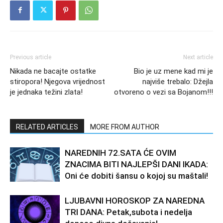
Previous article
Next article
Nikada ne bacajte ostatke
Bio je uz mene kad mi je
stiropora! Njegova vrijednost
najviše trebalo: Džejla
je jednaka težini zlata!
otvoreno o vezi sa Bojanom!!!
RELATED ARTICLES
MORE FROM AUTHOR
NAREDNIH 72.SATA ĆE OVIM
ZNACIMA BITI NAJLEPŠI DANI IKADA:
Oni će dobiti šansu o kojoj su maštali!
LJUBAVNI HOROSKOP ZA NAREDNA
TRI DANA: Petak,subota i nedelja