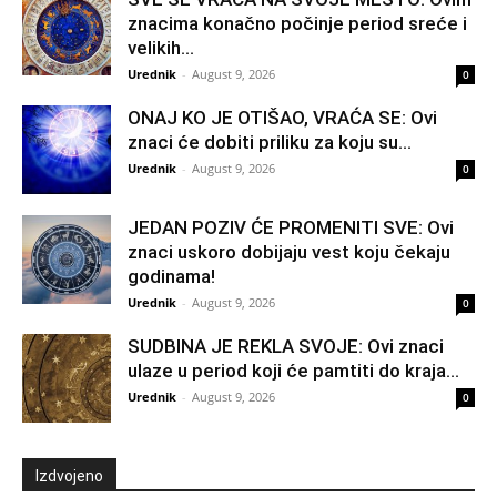
znacima konačno počinje period sreće i
velikih...
Urednik
-
August 9, 2026
0
ONAJ KO JE OTIŠAO, VRAĆA SE: Ovi
znaci će dobiti priliku za koju su...
Urednik
-
August 9, 2026
0
JEDAN POZIV ĆE PROMENITI SVE: Ovi
znaci uskoro dobijaju vest koju čekaju
godinama!
Urednik
-
August 9, 2026
0
SUDBINA JE REKLA SVOJE: Ovi znaci
ulaze u period koji će pamtiti do kraja...
Urednik
-
August 9, 2026
0
Izdvojeno