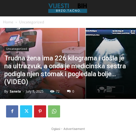
Home
Uncategorized
Uncategorized
Trudna žena ima 226 kilograma i došla je
na ultrazvuk, a onda je medicinska sestra
podigla njen stomak i pogledala bolje…
(VIDEO)
By
Sanela
-
July 8, 2025
72
0
Oglasi - Advertisement