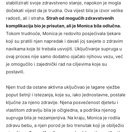
stabilizirati svoje zdravstveno stanje, napokon je mogla
dočekati vijest da je trudna. Ova vijest bila je izvor velike
radosti, ali i straha.
Strah od mogućih zdravstvenih
komplikacija bio je prisutan, ali je Monica bila odlučna.
Tokom trudnoće, Monica je redovito posjećivala ljekare
koji su pratili njen napredak i davali joj savjete o zdravim
navikama koje bi trebala usvojiti. Uključivanje supruga u
ovaj proces nije samo dodatno ojačalo njihovu vezu, već
je omogućilo i zajednički rad na ciljevima koje su
postavili.
Njen trud da ostane aktivna uključivao je lagane vježbe
poput šetnji i istezanja, koje su, iako jednostavne, postale
ključne za njeno zdravlje. Njena posvećenost djetetu i
vlastitom zdravlju bila je očigledna, a podrška njenog
supruga bila je nezamjenjiva. Na kraju, Monica je rodila
zdravu bebu, a njen porod je bio trenutak koji je obilježio