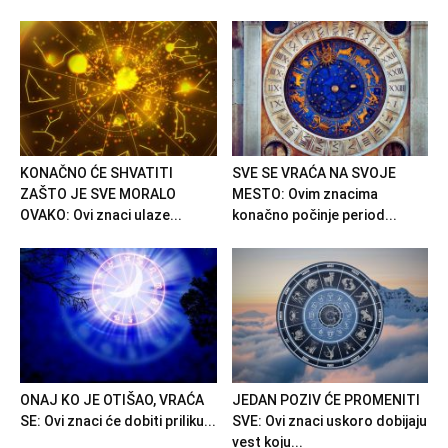
KONAČNO ĆE SHVATITI
SVE SE VRAĆA NA SVOJE
ZAŠTO JE SVE MORALO
MESTO: Ovim znacima
OVAKO: Ovi znaci ulaze...
konačno počinje period...
ONAJ KO JE OTIŠAO, VRAĆA
JEDAN POZIV ĆE PROMENITI
SE: Ovi znaci će dobiti priliku...
SVE: Ovi znaci uskoro dobijaju
vest koju...