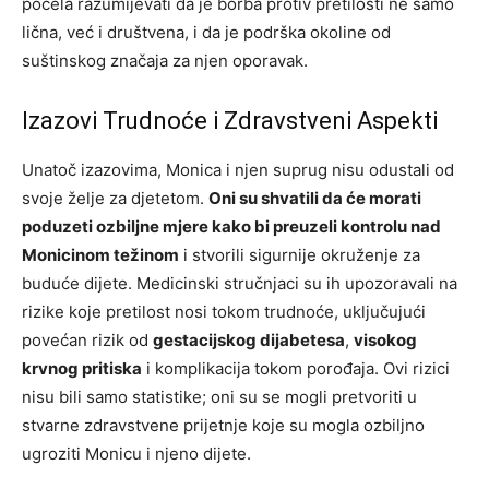
počela razumijevati da je borba protiv pretilosti ne samo
lična, već i društvena, i da je podrška okoline od
suštinskog značaja za njen oporavak.
Izazovi Trudnoće i Zdravstveni Aspekti
Unatoč izazovima, Monica i njen suprug nisu odustali od
svoje želje za djetetom.
Oni su shvatili da će morati
poduzeti ozbiljne mjere kako bi preuzeli kontrolu nad
Monicinom težinom
i stvorili sigurnije okruženje za
buduće dijete. Medicinski stručnjaci su ih upozoravali na
rizike koje pretilost nosi tokom trudnoće, uključujući
povećan rizik od
gestacijskog dijabetesa
,
visokog
krvnog pritiska
i komplikacija tokom porođaja. Ovi rizici
nisu bili samo statistike; oni su se mogli pretvoriti u
stvarne zdravstvene prijetnje koje su mogla ozbiljno
ugroziti Monicu i njeno dijete.