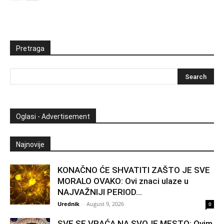
Pretraga
Oglasi - Advertisement
Najnovije
KONAČNO ĆE SHVATITI ZAŠTO JE SVE
MORALO OVAKO: Ovi znaci ulaze u
NAJVAŽNIJI PERIOD...
Urednik
-
August 9, 2026
0
SVE SE VRAĆA NA SVOJE MESTO: Ovim