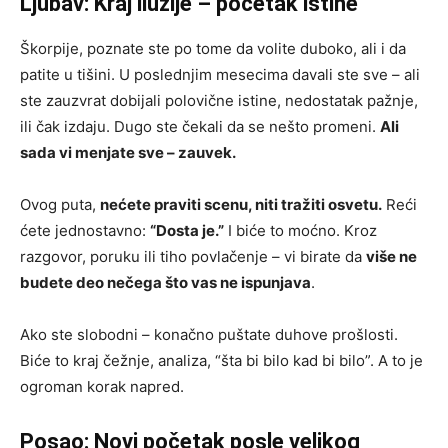
Ljubav: Kraj iluzije – početak istine
Škorpije, poznate ste po tome da volite duboko, ali i da
patite u tišini. U poslednjim mesecima davali ste sve – ali
ste zauzvrat dobijali polovične istine, nedostatak pažnje,
ili čak izdaju. Dugo ste čekali da se nešto promeni.
Ali
sada vi menjate sve – zauvek.
Ovog puta,
nećete praviti scenu, niti tražiti osvetu.
Reći
ćete jednostavno:
“Dosta je.”
I biće to moćno. Kroz
razgovor, poruku ili tiho povlačenje – vi birate da
više ne
budete deo nečega što vas ne ispunjava
.
Ako ste slobodni – konačno puštate duhove prošlosti.
Biće to kraj čežnje, analiza, “šta bi bilo kad bi bilo”. A to je
ogroman korak napred.
Posao: Novi početak posle velikog