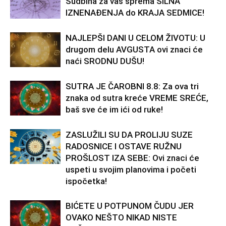
Sudbina za vas sprema SILNA
IZNENAĐENJA do KRAJA SEDMICE!
NAJLEPŠI DANI U CELOM ŽIVOTU: U
drugom delu AVGUSTA ovi znaci će
naći SRODNU DUŠU!
SUTRA JE ČAROBNI 8.8: Za ova tri
znaka od sutra kreće VREME SREĆE,
baš sve će im ići od ruke!
ZASLUŽILI SU DA PROLIJU SUZE
RADOSNICE I OSTAVE RUŽNU
PROŠLOST IZA SEBE: Ovi znaci će
uspeti u svojim planovima i početi
ispočetka!
BIĆETE U POTPUNOM ČUDU JER
OVAKO NEŠTO NIKAD NISTE