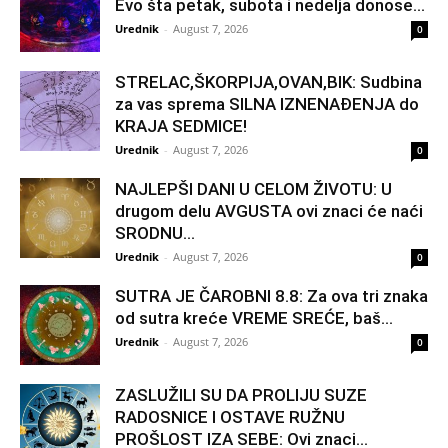
Evo šta petak, subota i nedelja donose...
Urednik
-
August 7, 2026
0
STRELAC,ŠKORPIJA,OVAN,BIK: Sudbina
za vas sprema SILNA IZNENAĐENJA do
KRAJA SEDMICE!
Urednik
-
August 7, 2026
0
NAJLEPŠI DANI U CELOM ŽIVOTU: U
drugom delu AVGUSTA ovi znaci će naći
SRODNU...
Urednik
-
August 7, 2026
0
SUTRA JE ČAROBNI 8.8: Za ova tri znaka
od sutra kreće VREME SREĆE, baš...
Urednik
-
August 7, 2026
0
ZASLUŽILI SU DA PROLIJU SUZE
RADOSNICE I OSTAVE RUŽNU
PROŠLOST IZA SEBE: Ovi znaci...