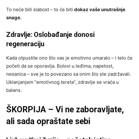
To neće biti slabost – to će biti
dokaz vaše unutrašnje
snage.
Zdravlje: Oslobađanje donosi
regeneraciju
Kada otpustite ono što vas je emotivno umaralo – i telo će
početi da se oporavlja. Bolovi u leđima, napetost,
nesanica – sve je to povezano sa onim što ste zadržavali.
Uklanjanjem “emotivnog tereta”, zdravlje se vraća u
balans.
ŠKORPIJA – Vi ne zaboravljate,
ali sada opraštate sebi