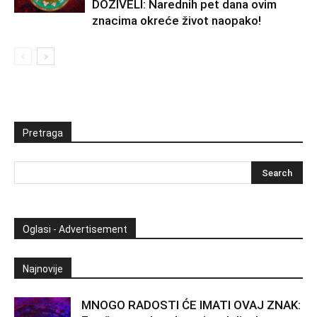
DOŽIVELI: Narednih pet dana ovim
znacima okreće život naopako!
Pretraga
Oglasi - Advertisement
Najnovije
MNOGO RADOSTI ĆE IMATI OVAJ ZNAK: