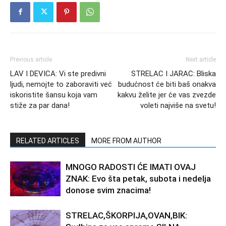
Previous article
Next article
LAV I DEVICA: Vi ste predivni
STRELAC I JARAC: Bliska
ljudi, nemojte to zaboraviti već
budućnost će biti baš onakva
iskoristite šansu koja vam
kakvu želite jer će vas zvezde
stiže za par dana!
voleti najviše na svetu!
RELATED ARTICLES
MORE FROM AUTHOR
MNOGO RADOSTI ĆE IMATI OVAJ
ZNAK: Evo šta petak, subota i nedelja
donose svim znacima!
STRELAC,ŠKORPIJA,OVAN,BIK: