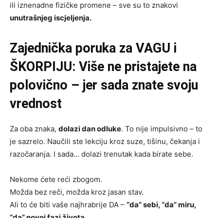
ili iznenadne fizičke promene – sve su to znakovi
unutrašnjeg iscjeljenja.
Zajednička poruka za VAGU i
ŠKORPIJU: Više ne pristajete na
polovično – jer sada znate svoju
vrednost
Za oba znaka,
dolazi dan odluke
. To nije impulsivno – to
je sazrelo. Naučili ste lekciju kroz suze, tišinu, čekanja i
razočaranja. I sada… dolazi trenutak kada birate sebe.
Nekome ćete reći zbogom.
Možda bez reči, možda kroz jasan stav.
Ali to će biti vaše najhrabrije DA –
“da” sebi, “da” miru,
“da” novoj fazi života.