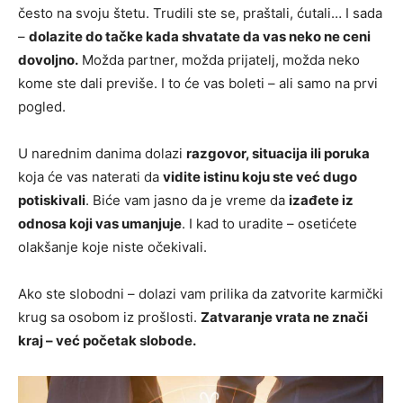
često na svoju štetu. Trudili ste se, praštali, ćutali… I sada
–
dolazite do tačke kada shvatate da vas neko ne ceni
dovoljno.
Možda partner, možda prijatelj, možda neko
kome ste dali previše. I to će vas boleti – ali samo na prvi
pogled.
U narednim danima dolazi
razgovor, situacija ili poruka
koja će vas naterati da
vidite istinu koju ste već dugo
potiskivali
. Biće vam jasno da je vreme da
izađete iz
odnosa koji vas umanjuje
. I kad to uradite – osetićete
olakšanje koje niste očekivali.
Ako ste slobodni – dolazi vam prilika da zatvorite karmički
krug sa osobom iz prošlosti.
Zatvaranje vrata ne znači
kraj – već početak slobode.