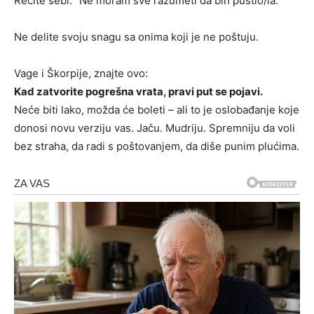
Recite sebi: “Ne moram sve razumeti da bih pustio/la.”
Ne delite svoju snagu sa onima koji je ne poštuju.
Vage i Škorpije, znajte ovo:
Kad zatvorite pogrešna vrata, pravi put se pojavi.
Neće biti lako, možda će boleti – ali to je oslobađanje koje
donosi novu verziju vas. Jaču. Mudriju. Spremniju da voli
bez straha, da radi s poštovanjem, da diše punim plućima.