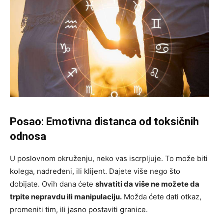
Posao: Emotivna distanca od toksičnih
odnosa
U poslovnom okruženju, neko vas iscrpljuje. To može biti
kolega, nadređeni, ili klijent. Dajete više nego što
dobijate. Ovih dana ćete
shvatiti da više ne možete da
trpite nepravdu ili manipulaciju.
Možda ćete dati otkaz,
promeniti tim, ili jasno postaviti granice.