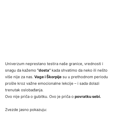
Univerzum neprestano testira naše granice, vrednosti i
snagu da kažemo
“dosta”
kada shvatimo da neko ili nešto
više nije za nas.
Vage i Škorpije
su u prethodnom periodu
prošle kroz važne emocionalne lekcije – i sada dolazi
trenutak oslobađanja.
Ovo nije priča o gubitku. Ovo je priča o
povratku sebi.
Zvezde jasno pokazuju: