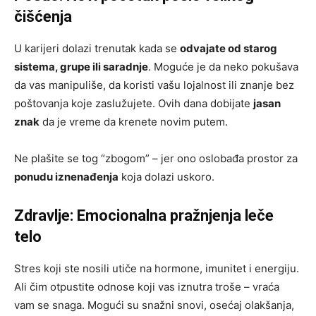
čišćenja
U karijeri dolazi trenutak kada se
odvajate od starog
sistema, grupe ili saradnje
. Moguće je da neko pokušava
da vas manipuliše, da koristi vašu lojalnost ili znanje bez
poštovanja koje zaslužujete. Ovih dana dobijate
jasan
znak
da je vreme da krenete novim putem.
Ne plašite se tog “zbogom” – jer ono oslobađa prostor za
ponudu iznenađenja
koja dolazi uskoro.
Zdravlje: Emocionalna pražnjenja leče
telo
Stres koji ste nosili utiče na hormone, imunitet i energiju.
Ali čim otpustite odnose koji vas iznutra troše – vraća
vam se snaga. Mogući su snažni snovi, osećaj olakšanja,