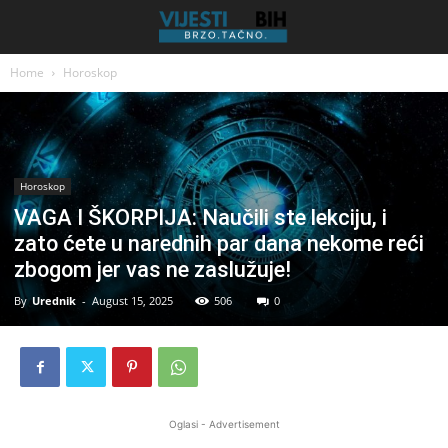
Home
Horoskop
Horoskop
VAGA I ŠKORPIJA: Naučili ste lekciju, i
zato ćete u narednih par dana nekome reći
zbogom jer vas ne zaslužuje!
By
Urednik
-
August 15, 2025
506
0
Oglasi - Advertisement