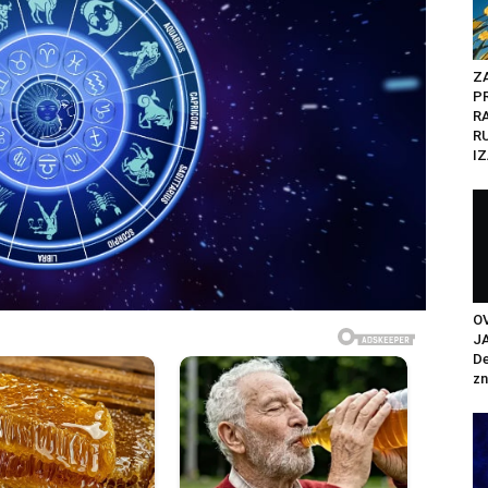
Z
P
R
R
IZ
O
J
De
zn