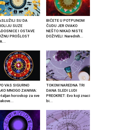
ASLUŽILI SU DA
BIĆETE U POTPUNOM
ROLIJU SUZE
ČUDU JER OVAKO
ADOSNICE I OSTAVE
NEŠTO NIKAD NISTE
UŽNU PROŠLOST
DOŽIVELI: Narednih...
A...
VO VAS SIGURNO
TOKOM NAREDNA TRI
AKO MNOGO ZANIMA:
DANA SLEDI LUDI
taljan horoskop za sve
PREOKRET: Evo koji znaci
akove...
bi...