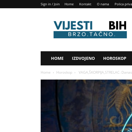
Sign in / Join
Home
Kontakt
O nama
Polica priv
Vijesti
BIH
HOME
IZDVOJENO
HOROSKOP
Home
Horoskop
VAGA,ŠKORPIJA,STRELAC: Danas je