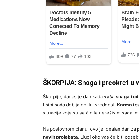
ŠKORPIJA: Snaga i preokret u 
Škorpije, danas je dan kada
vaša snaga i od
tišini sada dobija oblik i vrednost.
Karma i s
situacije koje su se činile nerešivim sada im
Na poslovnom planu, ovo je idealan dan za
novih projekata
. Ljudi oko vas će biti pose