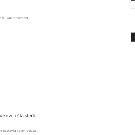
asi - Advertisement
akove i šta sledi.
se nastavlja nakon oglasa