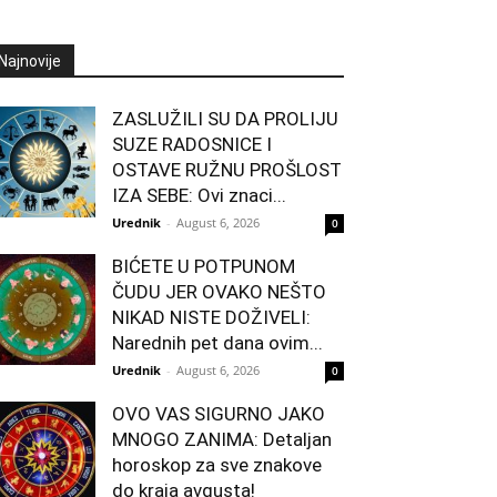
Najnovije
ZASLUŽILI SU DA PROLIJU
SUZE RADOSNICE I
OSTAVE RUŽNU PROŠLOST
IZA SEBE: Ovi znaci...
Urednik
-
August 6, 2026
0
BIĆETE U POTPUNOM
ČUDU JER OVAKO NEŠTO
NIKAD NISTE DOŽIVELI:
Narednih pet dana ovim...
Urednik
-
August 6, 2026
0
OVO VAS SIGURNO JAKO
MNOGO ZANIMA: Detaljan
horoskop za sve znakove
do kraja avgusta!