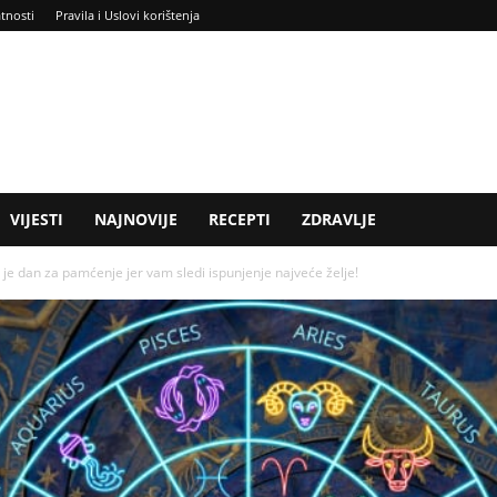
atnosti
Pravila i Uslovi korištenja
VIJESTI
NAJNOVIJE
RECEPTI
ZDRAVLJE
 dan za pamćenje jer vam sledi ispunjenje najveće želje!