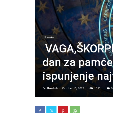
Horoskop
VAGA,ŠKORPI
dan za pamćen
ispunjenje naj
By
Urednik
-
October 15, 2025
1350
0