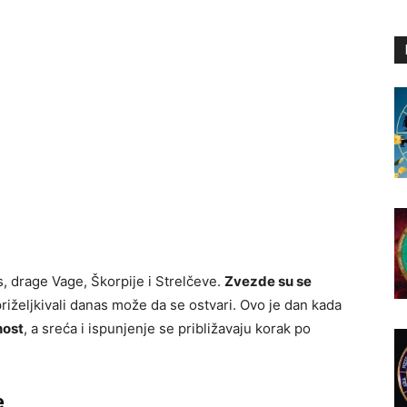
, drage Vage, Škorpije i Strelčeve.
Zvezde su se
priželjkivali danas može da se ostvari. Ovo je dan kada
nost
, a sreća i ispunjenje se približavaju korak po
e