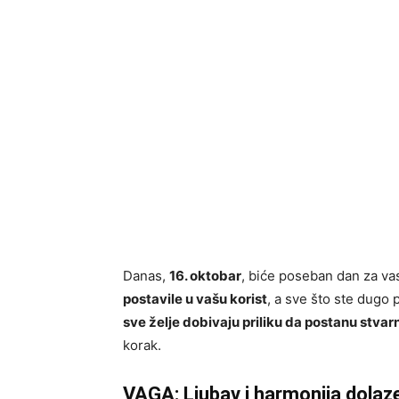
Danas,
16. oktobar
, biće poseban dan za vas
postavile u vašu korist
, a sve što ste dugo 
sve želje dobivaju priliku da postanu stvar
korak.
VAGA: Ljubav i harmonija dolaz