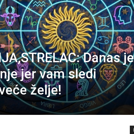
JA,STRELAC: Danas je
je jer vam sledi
veće želje!