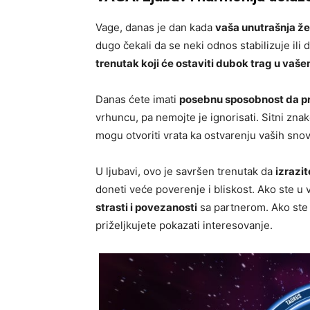
Vage, danas je dan kada
vaša unutrašnja že
dugo čekali da se neki odnos stabilizuje ili
trenutak koji će ostaviti dubok trag u vaš
Danas ćete imati
posebnu sposobnost da pre
vrhuncu, pa nemojte je ignorisati. Sitni zna
mogu otvoriti vrata ka ostvarenju vaših snov
U ljubavi, ovo je savršen trenutak da
izrazit
doneti veće poverenje i bliskost. Ako ste u
strasti i povezanosti
sa partnerom. Ako ste
priželjkujete pokazati interesovanje.