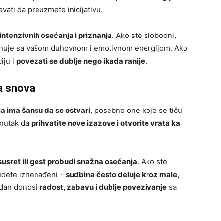
evati da preuzmete inicijativu.
intenzivnih osećanja i priznanja
. Ako ste slobodni,
zonuje sa vašom duhovnom i emotivnom energijom. Ako
iju i
povezati se dublje nego ikada ranije
.
a snova
ja ima šansu da se ostvari
, posebno one koje se tiču
enutak da
prihvatite nove izazove i otvorite vrata ka
usret ili gest probudi snažna osećanja
. Ako ste
budete iznenađeni –
sudbina često deluje kroz male,
j dan donosi
radost, zabavu i dublje povezivanje
sa