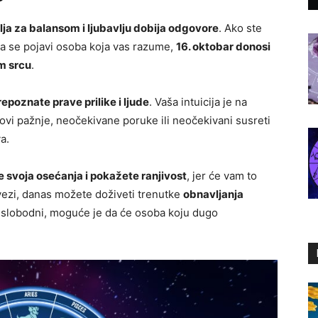
lja za balansom i ljubavlju dobija odgovore
. Ako ste
 da se pojavi osoba koja vas razume,
16. oktobar donosi
em srcu
.
poznate prave prilike i ljude
. Vaša intuicija je na
kovi pažnje, neočekivane poruke ili neočekivani susreti
a.
e svoja osećanja i pokažete ranjivost
, jer će vam to
 vezi, danas možete doživeti trenutke
obnavljanja
 slobodni, moguće je da će osoba koju dugo