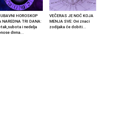
JUBAVNI HOROSKOP
VEČERAS JE NOĆ KOJA
A NAREDNA TRI DANA:
MENJA SVE: Ovi znaci
tak,subota i nedelja
zodijaka će dobiti...
nose divna...