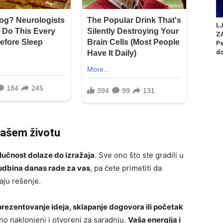
L
Z
Pe
do
vašem životu
lučnost dolaze do izražaja
. Sve ono što ste gradili u
udbina danas rade za vas
, pa ćete primetiti da
aju rešenje.
prezentovanje ideja, sklapanje dogovora ili početak
bno naklonjeni i otvoreni za saradnju.
Vaša energija i