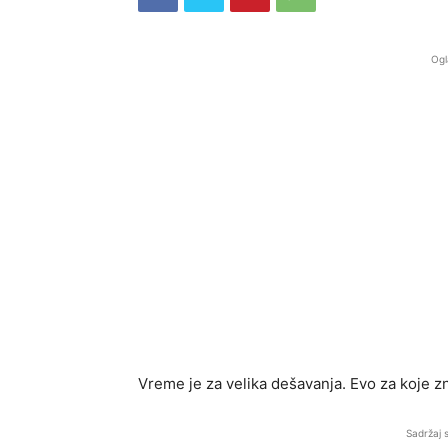
Ogl
Vreme je za velika dešavanja. Evo za koje zn
Sadržaj 