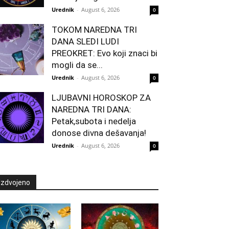
Urednik
-
August 6, 2026
0
TOKOM NAREDNA TRI
DANA SLEDI LUDI
PREOKRET: Evo koji znaci bi
mogli da se...
Urednik
-
August 6, 2026
0
LJUBAVNI HOROSKOP ZA
NAREDNA TRI DANA:
Petak,subota i nedelja
donose divna dešavanja!
Urednik
-
August 6, 2026
0
Izdvojeno