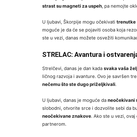
strast su magneti za uspeh
, pa nemojte okl
U ljubavi, Škorpije mogu očekivati
trenutke 
moguće je da će se pojaviti osoba koja re
ste u vezi, danas možete osvežiti komunikac
STRELAC: Avantura i ostvarenj
Strelčevi, danas je dan kada
svaka vaša žel
ličnog razvoja i avanture. Ovo je savršen tr
nečemu što ste dugo priželjkivali
.
U ljubavi, danas je moguće da
neočekivani s
slobodni, otvorite srce i dozvolite sebi da 
neočekivane znakove
. Ako ste u vezi, ova
partnerom.