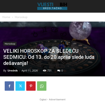
Home
Horoskop
Horoskop
VELIKI HOROSKOP ZA SLEDEĆU
SEDMICU: Od 13. do 20.aprila slede luda
dešavanja!
By
Urednik
-
April 11, 2026
731
0
Oglasi - Advertisement