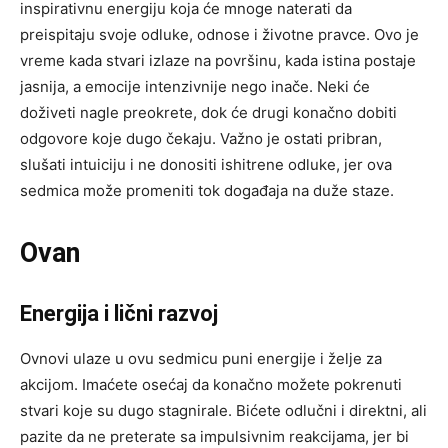
inspirativnu energiju koja će mnoge naterati da
preispitaju svoje odluke, odnose i životne pravce. Ovo je
vreme kada stvari izlaze na površinu, kada istina postaje
jasnija, a emocije intenzivnije nego inače. Neki će
doživeti nagle preokrete, dok će drugi konačno dobiti
odgovore koje dugo čekaju. Važno je ostati pribran,
slušati intuiciju i ne donositi ishitrene odluke, jer ova
sedmica može promeniti tok događaja na duže staze.
Ovan
Energija i lični razvoj
Ovnovi ulaze u ovu sedmicu puni energije i želje za
akcijom. Imaćete osećaj da konačno možete pokrenuti
stvari koje su dugo stagnirale. Bićete odlučni i direktni, ali
pazite da ne preterate sa impulsivnim reakcijama, jer bi