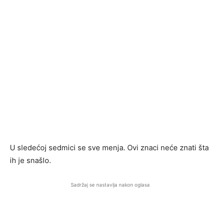
U sledećoj sedmici se sve menja. Ovi znaci neće znati šta
ih je snašlo.
Sadržaj se nastavlja nakon oglasa