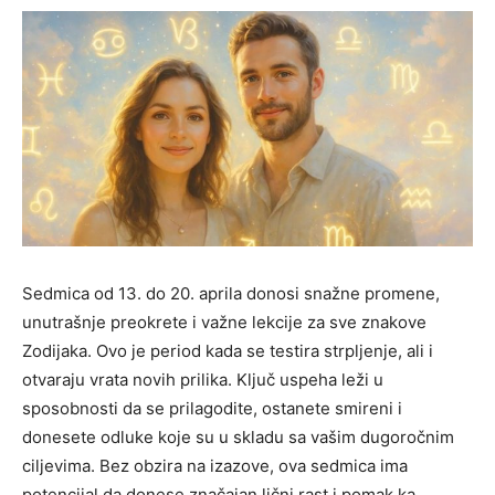
Sedmica od 13. do 20. aprila donosi snažne promene,
unutrašnje preokrete i važne lekcije za sve znakove
Zodijaka. Ovo je period kada se testira strpljenje, ali i
otvaraju vrata novih prilika. Ključ uspeha leži u
sposobnosti da se prilagodite, ostanete smireni i
donesete odluke koje su u skladu sa vašim dugoročnim
ciljevima. Bez obzira na izazove, ova sedmica ima
potencijal da donese značajan lični rast i pomak ka