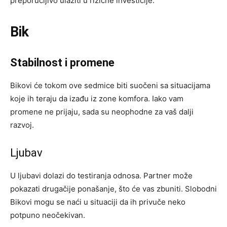
preporučljivo ulaziti u rizične investicije.
Bik
Stabilnost i promene
Bikovi će tokom ove sedmice biti suočeni sa situacijama
koje ih teraju da izađu iz zone komfora. Iako vam
promene ne prijaju, sada su neophodne za vaš dalji
razvoj.
Ljubav
U ljubavi dolazi do testiranja odnosa. Partner može
pokazati drugačije ponašanje, što će vas zbuniti. Slobodni
Bikovi mogu se naći u situaciji da ih privuče neko
potpuno neočekivan.