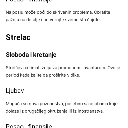
Na poslu može doći do skrivenih problema. Obratite
pažnju na detalje i ne verujte svemu što čujete.
Strelac
Sloboda i kretanje
Strelčevi će imati želju za promenom i avanturom. Ovo je
period kada želite da proširite vidike.
Ljubav
Moguća su nova poznanstva, posebno sa osobama koje
dolaze iz drugačijeg okruženja ili iz inostranstva.
Posao i finansije