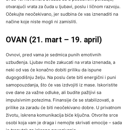
otvarajući vrata za čuda u ljubavi, poslu i ličnom razvoju.
Očekujte neočekivano, jer sudbina će vas iznenaditi na
načine koje niste mogli ni zamisliti.
OVAN (21. mart – 19. april)
Ovnovi, pred vama je sedmica punih emotivnih
uzbuđenja. Ljubav može zakucati na vrata iznenada, a
neki od vas će konačno dobiti priliku da ispune
dugogodišnju želju. Na poslu ćete biti energični i puni
samopouzdanja, što će vas izdvojiti iz mase. Iskoristite
ove dane za važne odluke, ali budite pažljivi sa
impulsivnim potezima. Finansije će se stabilizovati, a
prilike za zaradu će biti neočekivano dobre. U privatnom
životu, iskrena komunikacija biće ključna. Otvorite srce
osobi koja vam je draga i nemojte skrivati emocije – sada