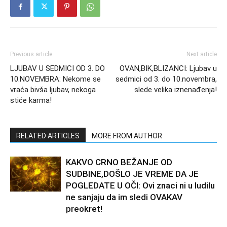
Previous article
Next article
LJUBAV U SEDMICI OD 3. DO
OVAN,BIK,BLIZANCI: Ljubav u
10.NOVEMBRA: Nekome se
sedmici od 3. do 10.novembra,
vraća bivša ljubav, nekoga
slede velika iznenađenja!
stiće karma!
RELATED ARTICLES
MORE FROM AUTHOR
KAKVO CRNO BEŽANJE OD
SUDBINE,DOŠLO JE VREME DA JE
POGLEDATE U OČI: Ovi znaci ni u ludilu
ne sanjaju da im sledi OVAKAV
preokret!