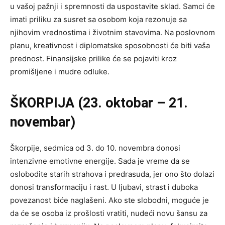
u vašoj pažnji i spremnosti da uspostavite sklad. Samci će
imati priliku za susret sa osobom koja rezonuje sa
njihovim vrednostima i životnim stavovima. Na poslovnom
planu, kreativnost i diplomatske sposobnosti će biti vaša
prednost. Finansijske prilike će se pojaviti kroz
promišljene i mudre odluke.
ŠKORPIJA (23. oktobar – 21.
novembar)
Škorpije, sedmica od 3. do 10. novembra donosi
intenzivne emotivne energije. Sada je vreme da se
oslobodite starih strahova i predrasuda, jer ono što dolazi
donosi transformaciju i rast. U ljubavi, strast i duboka
povezanost biće naglašeni. Ako ste slobodni, moguće je
da će se osoba iz prošlosti vratiti, nudeći novu šansu za