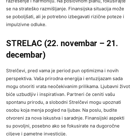
razrešenje i harmoniju. Na poslovnom planu, fokusirajte
se na strateško razmišljanje. Finansijska situacija može
se poboljšati, ali je potrebno izbegavati rizične poteze i
impulzivne odluke.
STRELAC (22. novembar – 21.
decembar)
Strelčevi, pred vama je period pun optimizma i novih
perspektiva. Vaša prirodna energija i entuzijazam sada
mogu otvoriti vrata neočekivanim prilikama. Ljubavni život
biće uzbudljiv i inspirativan. Partneri će ceniti vašu
spontanu prirodu, a slobodni Strelčevi mogu upoznati
osobu koja menja pogled na ljubav. Na poslu, budite
otvoreni za nova iskustva i saradnje. Finansijski aspekti
su povoljni, posebno ako se fokusirate na dugoročne
ciljeve i pametne investicije.