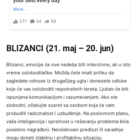
BLIZANCI (21. maj – 20. jun)
Blizanci, emocije će ove nedelje biti intenzivne, ali u isto
vreme oslobodilačke. Možda ćete imati priliku da
sagledate odnose iz drugačijeg ugla i donesete odluke
koje će vas osloboditi nepotrebnih tereta. Ljubav će biti
ispunjena komunikacijom i razumevanjem. Ako ste
slobodni, očekujte susret sa osobom koja će vam
probuditi radoznalost i uzbuđenje. Na poslovnom planu,
vaša inteligencija i spretnost u rešavanju problema biće
posebno nagrađeni. Neočekivani predlozi ili saradnje
mogu doneti stabilnu i profitabilnu situaciju.