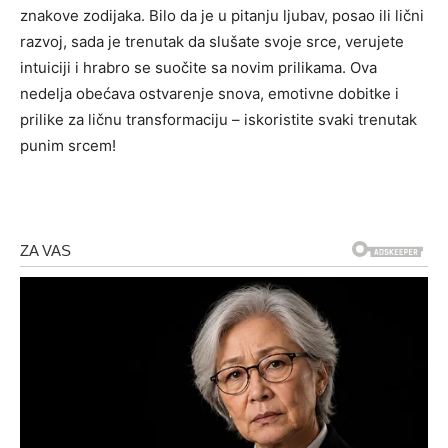
znakove zodijaka. Bilo da je u pitanju ljubav, posao ili lični
razvoj, sada je trenutak da slušate svoje srce, verujete
intuiciji i hrabro se suočite sa novim prilikama. Ova
nedelja obećava ostvarenje snova, emotivne dobitke i
prilike za ličnu transformaciju – iskoristite svaki trenutak
punim srcem!