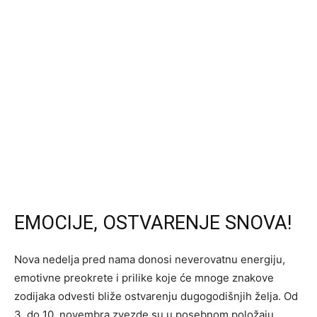
EMOCIJE, OSTVARENJE SNOVA!
Nova nedelja pred nama donosi neverovatnu energiju,
emotivne preokrete i prilike koje će mnoge znakove
zodijaka odvesti bliže ostvarenju dugogodišnjih želja. Od
3. do 10. novembra zvezde su u posebnom položaju,