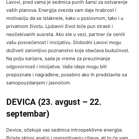
Lavovi, pred vama je sedmica punih šansi za ostvarenje
vaših planova. Energija zvezda vam daje hrabrost i
motivaciju da se istaknete, kako u poslovnom, tako i u
privatnom životu. Ljubavni život biće pun strasti i
neočekivanih susreta. Ako ste u vezi, partner će ceniti
vašu posvećenost i inicijativu. Slobodni Lavovi mogu
doživeti zanimljivo poznanstvo koje obećava budućnost.
Na polju karijere, sada je vreme za preuzimanje
odgovornosti i inicijative. Vaše ideje mogu biti
prepoznate i nagrađene, posebno ako ih predstavite sa
samopouzdanjem i jasnoćom.
DEVICA (23. avgust – 22.
septembar)
Device, očekuje vas sedmica introspektivne energije.
Bićete skloni analizi i preispitivanju ciljeva, ali to će vam