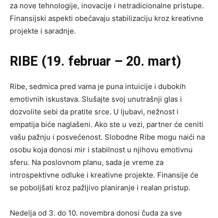
za nove tehnologije, inovacije i netradicionalne pristupe.
Finansijski aspekti obećavaju stabilizaciju kroz kreativne
projekte i saradnje.
RIBE (19.
februar – 20. mart)
Ribe, sedmica pred vama je puna intuicije i dubokih
emotivnih iskustava. Slušajte svoj unutrašnji glas i
dozvolite sebi da pratite srce. U ljubavi, nežnost i
empatija biće naglašeni. Ako ste u vezi, partner će ceniti
vašu pažnju i posvećenost. Slobodne Ribe mogu naići na
osobu koja donosi mir i stabilnost u njihovu emotivnu
sferu. Na poslovnom planu, sada je vreme za
introspektivne odluke i kreativne projekte. Finansije će
se poboljšati kroz pažljivo planiranje i realan pristup.
Nedelja od 3. do 10. novembra donosi čuda za sve