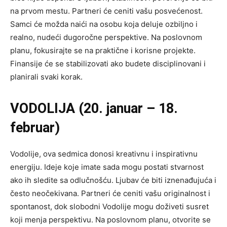
na prvom mestu. Partneri će ceniti vašu posvećenost.
Samci će možda naići na osobu koja deluje ozbiljno i
realno, nudeći dugoročne perspektive. Na poslovnom
planu, fokusirajte se na praktične i korisne projekte.
Finansije će se stabilizovati ako budete disciplinovani i
planirali svaki korak.
VODOLIJA (20. januar – 18.
februar)
Vodolije, ova sedmica donosi kreativnu i inspirativnu
energiju. Ideje koje imate sada mogu postati stvarnost
ako ih sledite sa odlučnošću. Ljubav će biti iznenađujuća i
često neočekivana. Partneri će ceniti vašu originalnost i
spontanost, dok slobodni Vodolije mogu doživeti susret
koji menja perspektivu. Na poslovnom planu, otvorite se