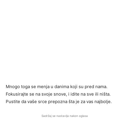
Mnogo toga se menja u danima koji su pred nama.
Fokusirajte se na svoje snove, i idite na sve ili ništa.
Pustite da vaše srce prepozna šta je za vas najbolje.
Sadržaj se nastavlja nakon oglasa