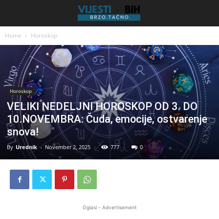
Home
Horoskop
Horoskop
VELIKI NEDELJNI HOROSKOP OD 3. DO
10.NOVEMBRA: Čuda, emocije, ostvarenje
snova!
By
Urednik
-
November 2, 2025
777
0
Oglasi - Advertisement