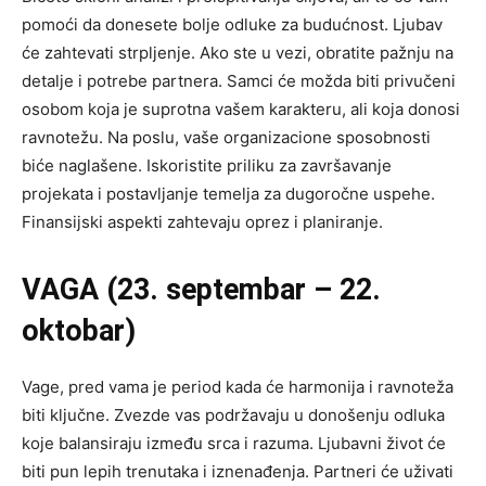
pomoći da donesete bolje odluke za budućnost. Ljubav
će zahtevati strpljenje. Ako ste u vezi, obratite pažnju na
detalje i potrebe partnera. Samci će možda biti privučeni
osobom koja je suprotna vašem karakteru, ali koja donosi
ravnotežu. Na poslu, vaše organizacione sposobnosti
biće naglašene. Iskoristite priliku za završavanje
projekata i postavljanje temelja za dugoročne uspehe.
Finansijski aspekti zahtevaju oprez i planiranje.
VAGA (23. septembar – 22.
oktobar)
Vage, pred vama je period kada će harmonija i ravnoteža
biti ključne. Zvezde vas podržavaju u donošenju odluka
koje balansiraju između srca i razuma. Ljubavni život će
biti pun lepih trenutaka i iznenađenja. Partneri će uživati