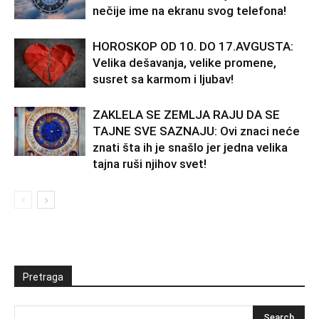
nečije ime na ekranu svog telefona!
HOROSKOP OD 10. DO 17.AVGUSTA:
Velika dešavanja, velike promene,
susret sa karmom i ljubav!
ZAKLELA SE ZEMLJA RAJU DA SE
TAJNE SVE SAZNAJU: Ovi znaci neće
znati šta ih je snašlo jer jedna velika
tajna ruši njihov svet!
Pretraga