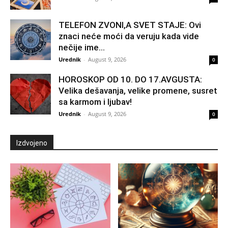
TELEFON ZVONI,A SVET STAJE: Ovi
znaci neće moći da veruju kada vide
nečije ime...
Urednik
-
August 9, 2026
0
HOROSKOP OD 10. DO 17.AVGUSTA:
Velika dešavanja, velike promene, susret
sa karmom i ljubav!
Urednik
-
August 9, 2026
0
Izdvojeno