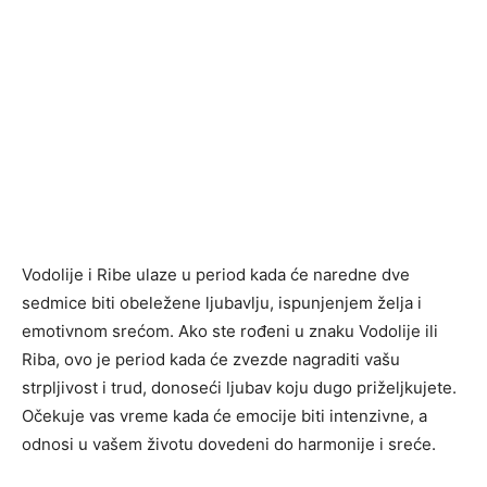
Vodolije i Ribe ulaze u period kada će naredne dve
sedmice biti obeležene ljubavlju, ispunjenjem želja i
emotivnom srećom. Ako ste rođeni u znaku Vodolije ili
Riba, ovo je period kada će zvezde nagraditi vašu
strpljivost i trud, donoseći ljubav koju dugo priželjkujete.
Očekuje vas vreme kada će emocije biti intenzivne, a
odnosi u vašem životu dovedeni do harmonije i sreće.