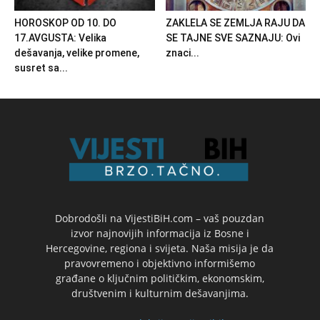
HOROSKOP OD 10. DO
ZAKLELA SE ZEMLJA RAJU DA
17.AVGUSTA: Velika
SE TAJNE SVE SAZNAJU: Ovi
dešavanja, velike promene,
znaci...
susret sa...
Dobrodošli na VijestiBiH.com – vaš pouzdan
izvor najnovijih informacija iz Bosne i
Hercegovine, regiona i svijeta. Naša misija je da
pravovremeno i objektivno informišemo
građane o ključnim političkim, ekonomskim,
društvenim i kulturnim dešavanjima.