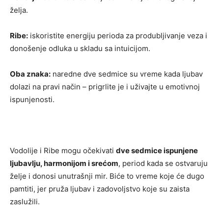
želja.
Ribe:
iskoristite energiju perioda za produbljivanje veza i
donošenje odluka u skladu sa intuicijom.
Oba znaka:
naredne dve sedmice su vreme kada ljubav
dolazi na pravi način – prigrlite je i uživajte u emotivnoj
ispunjenosti.
Vodolije i Ribe mogu očekivati
dve sedmice ispunjene
ljubavlju, harmonijom i srećom
, period kada se ostvaruju
želje i donosi unutrašnji mir. Biće to vreme koje će dugo
pamtiti, jer pruža ljubav i zadovoljstvo koje su zaista
zaslužili.