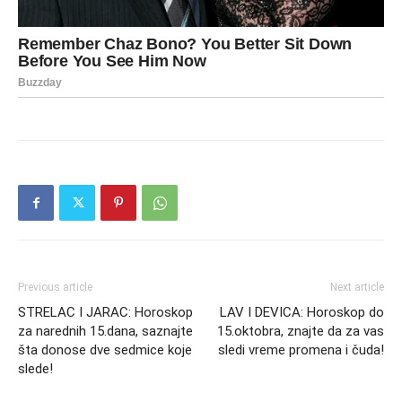
Previous article
Next article
STRELAC I JARAC: Horoskop
LAV I DEVICA: Horoskop do
za narednih 15.dana, saznajte
15.oktobra, znajte da za vas
šta donose dve sedmice koje
sledi vreme promena i čuda!
slede!