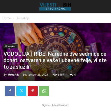
Home
Horoskop
Horoskop
VODOLIJA I RIBE: Naredne dve sedmice će
doneti ostvarenje vaše ljubavne želje, vi ste
to zaslužili!
By
Urednik
-
September 25, 2025
5467
0
Oglasi - Advertisement