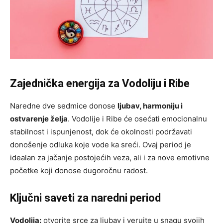
Zajednička energija za Vodoliju i Ribe
Naredne dve sedmice donose
ljubav, harmoniju i
ostvarenje želja
. Vodolije i Ribe će osećati emocionalnu
stabilnost i ispunjenost, dok će okolnosti podržavati
donošenje odluka koje vode ka sreći. Ovaj period je
idealan za jačanje postojećih veza, ali i za nove emotivne
početke koji donose dugoročnu radost.
Ključni saveti za naredni period
Vodolija:
otvorite srce za ljubav i verujte u snagu svojih