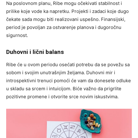
Na poslovnom planu, Ribe mogu očekivati stabilnost i
prilike koje vode ka napretku. Projekti i zadaci koje dugo
čekate sada mogu biti realizovani uspešno. Finansijski,
period je povoljan za ostvarenje planova i dugoročnu
sigurnost.
Duhovni i lični balans
Ribe će u ovom periodu osećati potrebu da se povežu sa
sobom i svojim unutrašnjim željama. Duhovni mir i
introspektivni trenuci pomoći će vam da donesete odluke
u skladu sa srcem i intuicijom. Biće važno da prigrlite
pozitivne promene i otvorite srce novim iskustvima.