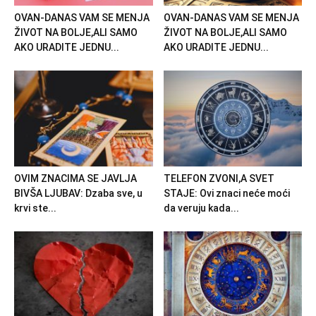
OVAN-DANAS VAM SE MENJA
OVAN-DANAS VAM SE MENJA
ŽIVOT NA BOLJE,ALI SAMO
ŽIVOT NA BOLJE,ALI SAMO
AKO URADITE JEDNU...
AKO URADITE JEDNU...
OVIM ZNACIMA SE JAVLJA
TELEFON ZVONI,A SVET
BIVŠA LJUBAV: Dzaba sve, u
STAJE: Ovi znaci neće moći
krvi ste...
da veruju kada...