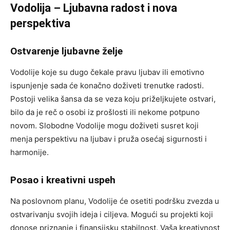
Vodolija – Ljubavna radost i nova
perspektiva
Ostvarenje ljubavne želje
Vodolije koje su dugo čekale pravu ljubav ili emotivno
ispunjenje sada će konačno doživeti trenutke radosti.
Postoji velika šansa da se veza koju priželjkujete ostvari,
bilo da je reč o osobi iz prošlosti ili nekome potpuno
novom. Slobodne Vodolije mogu doživeti susret koji
menja perspektivu na ljubav i pruža osećaj sigurnosti i
harmonije.
Posao i kreativni uspeh
Na poslovnom planu, Vodolije će osetiti podršku zvezda u
ostvarivanju svojih ideja i ciljeva. Mogući su projekti koji
donose priznanje i finansijsku stabilnost. Vaša kreativnost