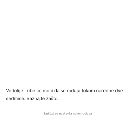
Vodolije i ribe će moći da se raduju tokom naredne dve
sedmice. Saznajte zašto.
Sadržaj se nastavlja nakon oglasa