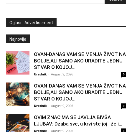
Oglasi - Advertisement
Najnovije
OVAN-DANAS VAM SE MENJA ŽIVOT NA
BOLJE,ALI SAMO AKO URADITE JEDNU
STVAR O KOJOJ...
Urednik
-
August 9, 2026
0
OVAN-DANAS VAM SE MENJA ŽIVOT NA
BOLJE,ALI SAMO AKO URADITE JEDNU
STVAR O KOJOJ...
Urednik
-
August 9, 2026
0
OVIM ZNACIMA SE JAVLJA BIVŠA
LJUBAV: Dzaba sve, u krvi ste joj i želi...
Urednik
-
August 9, 2026
0