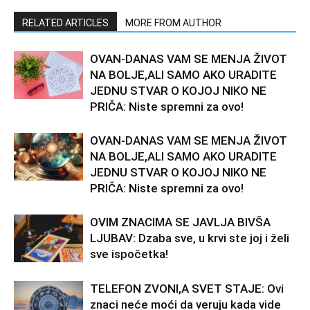
RELATED ARTICLES
MORE FROM AUTHOR
OVAN-DANAS VAM SE MENJA ŽIVOT
NA BOLJE,ALI SAMO AKO URADITE
JEDNU STVAR O KOJOJ NIKO NE
PRIČA: Niste spremni za ovo!
OVAN-DANAS VAM SE MENJA ŽIVOT
NA BOLJE,ALI SAMO AKO URADITE
JEDNU STVAR O KOJOJ NIKO NE
PRIČA: Niste spremni za ovo!
OVIM ZNACIMA SE JAVLJA BIVŠA
LJUBAV: Dzaba sve, u krvi ste joj i želi
sve ispočetka!
TELEFON ZVONI,A SVET STAJE: Ovi
znaci neće moći da veruju kada vide