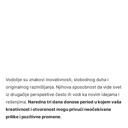
Vodolije su znakovi inovativnosti, slobodnog duha i
originalnog razmišljanja. Njihova sposobnost da vide svet
iz drugačije perspektive često ih vodi ka novim idejama i
rešenjima.
Naredna tri dana donose period u kojem vaša
kreativnost i otvorenost mogu privući neočekivane
prilike i pozitivne promene.