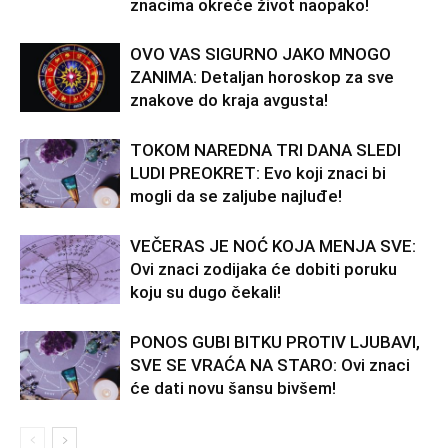
znacima okreće život naopako!
OVO VAS SIGURNO JAKO MNOGO
ZANIMA: Detaljan horoskop za sve
znakove do kraja avgusta!
TOKOM NAREDNA TRI DANA SLEDI
LUDI PREOKRET: Evo koji znaci bi
mogli da se zaljube najluđe!
VEČERAS JE NOĆ KOJA MENJA SVE:
Ovi znaci zodijaka će dobiti poruku
koju su dugo čekali!
PONOS GUBI BITKU PROTIV LJUBAVI,
SVE SE VRAĆA NA STARO: Ovi znaci
će dati novu šansu bivšem!