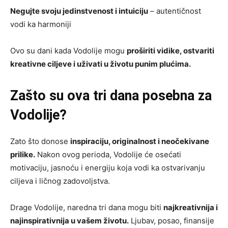
Negujte svoju jedinstvenost i intuiciju
– autentičnost
vodi ka harmoniji
Ovo su dani kada Vodolije mogu
proširiti vidike, ostvariti
kreativne ciljeve i uživati u životu punim plućima.
Zašto su ova tri dana posebna za
Vodolije?
Zato što donose
inspiraciju, originalnost i neočekivane
prilike.
Nakon ovog perioda, Vodolije će osećati
motivaciju, jasnoću i energiju koja vodi ka ostvarivanju
ciljeva i ličnog zadovoljstva.
Drage Vodolije, naredna tri dana mogu biti
najkreativnija i
najinspirativnija u vašem životu.
Ljubav, posao, finansije