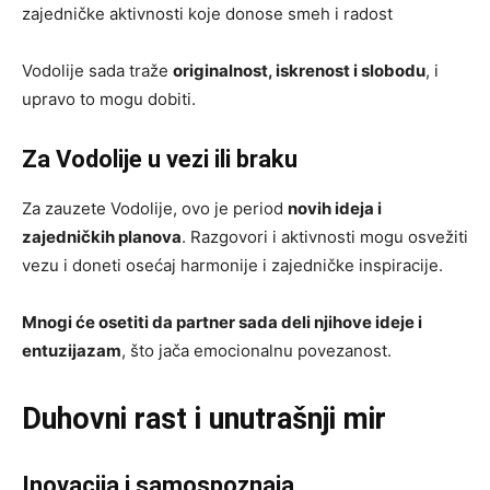
zajedničke aktivnosti koje donose smeh i radost
Vodolije sada traže
originalnost, iskrenost i slobodu
, i
upravo to mogu dobiti.
Za Vodolije u vezi ili braku
Za zauzete Vodolije, ovo je period
novih ideja i
zajedničkih planova
. Razgovori i aktivnosti mogu osvežiti
vezu i doneti osećaj harmonije i zajedničke inspiracije.
Mnogi će osetiti da partner sada deli njihove ideje i
entuzijazam
, što jača emocionalnu povezanost.
Duhovni rast i unutrašnji mir
Inovacija i samospoznaja