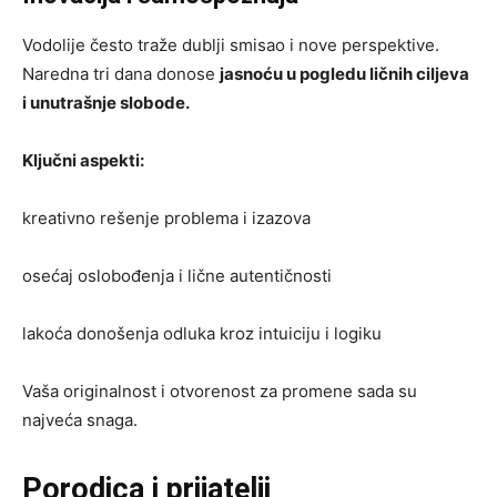
Vodolije često traže dublji smisao i nove perspektive.
Naredna tri dana donose
jasnoću u pogledu ličnih ciljeva
i unutrašnje slobode.
Ključni aspekti:
kreativno rešenje problema i izazova
osećaj oslobođenja i lične autentičnosti
lakoća donošenja odluka kroz intuiciju i logiku
Vaša originalnost i otvorenost za promene sada su
najveća snaga.
Porodica i prijatelji