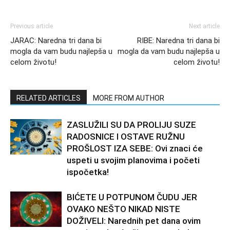
Previous article
Next article
JARAC: Naredna tri dana bi
RIBE: Naredna tri dana bi
mogla da vam budu najlepša u
mogla da vam budu najlepša u
celom životu!
celom životu!
RELATED ARTICLES
MORE FROM AUTHOR
ZASLUŽILI SU DA PROLIJU SUZE
RADOSNICE I OSTAVE RUŽNU
PROŠLOST IZA SEBE: Ovi znaci će
uspeti u svojim planovima i početi
ispočetka!
BIĆETE U POTPUNOM ČUDU JER
OVAKO NEŠTO NIKAD NISTE
DOŽIVELI: Narednih pet dana ovim