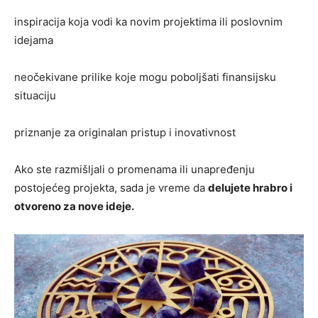
inspiracija koja vodi ka novim projektima ili poslovnim
idejama
neočekivane prilike koje mogu poboljšati finansijsku
situaciju
priznanje za originalan pristup i inovativnost
Ako ste razmišljali o promenama ili unapređenju
postojećeg projekta, sada je vreme da
delujete hrabro i
otvoreno za nove ideje.