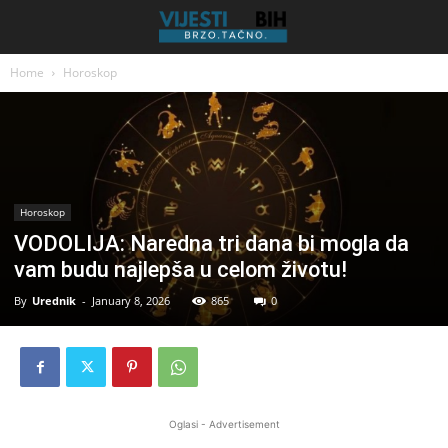
Home
Horoskop
Horoskop
VODOLIJA: Naredna tri dana bi mogla da
vam budu najlepša u celom životu!
By
Urednik
-
January 8, 2026
865
0
Oglasi - Advertisement