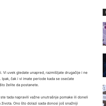
. Vi uvek gledate unapred, razmišljate drugačije i ne
. Ipak, čak i vi imate periode kada se osećate
što želite da postanete.
ste tada napravili važne unutrašnje pomake ili doneli
 života. Ono što dolazi sada donosi još snažniji