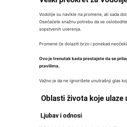
Vodolije su navikle na promene, ali sada do
Osećaćete snažnu potrebu da se oslobodite sv
sopstvenih uverenja.
Promene će dolaziti brzo i ponekad neočekiva
Ovo je trenutak kada prestajete da se pril
pravilima.
Važno je da ne ignorišete unutrašnji glas ko
Oblasti života koje ulaze
Ljubav i odnosi