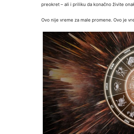
preokret – ali i priliku da konačno živite on
Ovo nije vreme za male promene. Ovo je vr