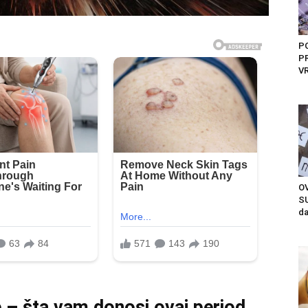
P
PR
VR
OV
SU
da
e – šta vam donosi ovaj period