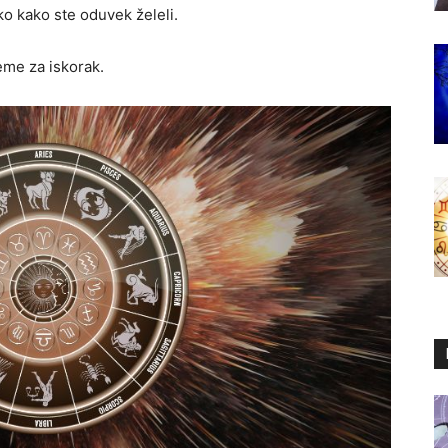
ako kako ste oduvek želeli.
eme za iskorak.