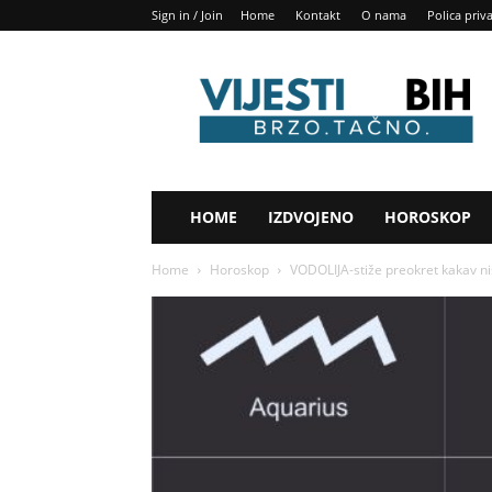
Sign in / Join
Home
Kontakt
O nama
Polica priv
Vijesti
BIH
HOME
IZDVOJENO
HOROSKOP
Home
Horoskop
VODOLIJA-stiže preokret kakav nis