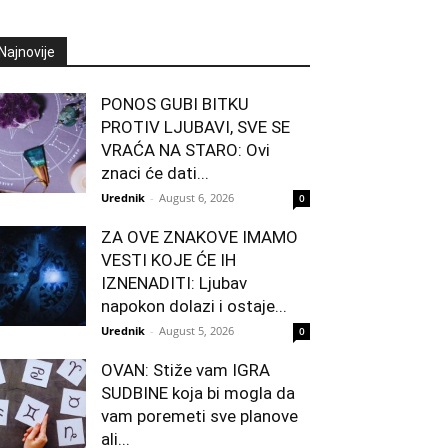
Najnovije
PONOS GUBI BITKU
PROTIV LJUBAVI, SVE SE
VRAĆA NA STARO: Ovi
znaci će dati...
Urednik
-
August 6, 2026
0
ZA OVE ZNAKOVE IMAMO
VESTI KOJE ĆE IH
IZNENADITI: Ljubav
napokon dolazi i ostaje...
Urednik
-
August 5, 2026
0
OVAN: Stiže vam IGRA
SUDBINE koja bi mogla da
vam poremeti sve planove
ali...