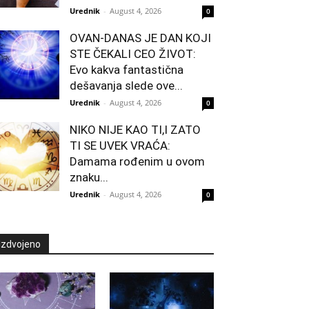
Urednik
-
August 4, 2026
0
OVAN-DANAS JE DAN KOJI
STE ČEKALI CEO ŽIVOT:
Evo kakva fantastična
dešavanja slede ove...
Urednik
-
August 4, 2026
0
NIKO NIJE KAO TI,I ZATO
TI SE UVEK VRAĆA:
Damama rođenim u ovom
znaku...
Urednik
-
August 4, 2026
0
Izdvojeno