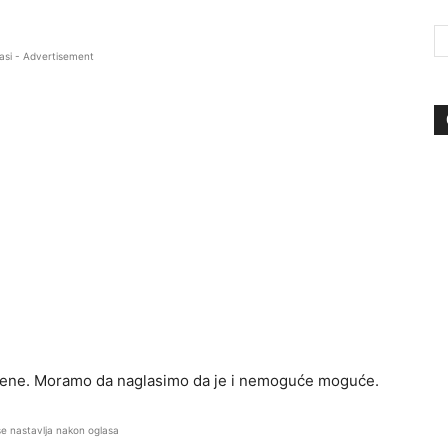
asi - Advertisement
omene. Moramo da naglasimo da je i nemoguće moguće.
se nastavlja nakon oglasa