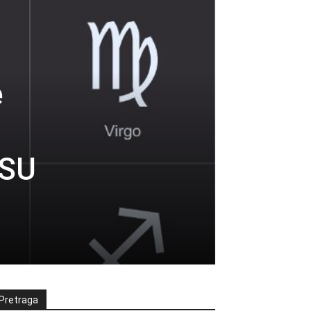
e
NSU
Pretraga