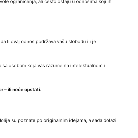
vole ograničenja, ali često ostaju u odnosima koji ih
 da li ovaj odnos podržava vašu slobodu ili je
a sa osobom koja vas razume na intelektualnom i
 – ili neće opstati.
olije su poznate po originalnim idejama, a sada dolazi