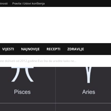
atnosti
Pravila i Uslovi korištenja
VIJESTI
NAJNOVIJE
RECEPTI
ZDRAVLJE
te doživeli od 2012.godine:Evo šta da uradite kako ne...