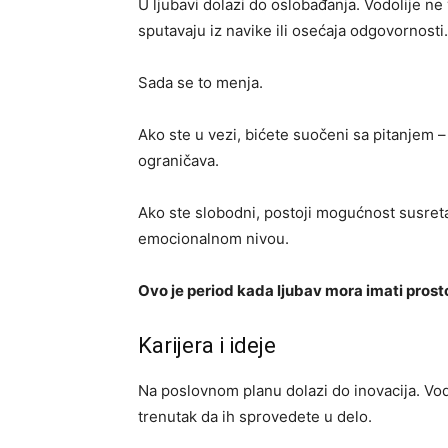
U ljubavi dolazi do oslobađanja. Vodolije ne 
sputavaju iz navike ili osećaja odgovornosti.
Sada se to menja.
Ako ste u vezi, bićete suočeni sa pitanjem –
ograničava.
Ako ste slobodni, postoji mogućnost susret
emocionalnom nivou.
Ovo je period kada ljubav mora imati prostor
Karijera i ideje
Na poslovnom planu dolazi do inovacija. Vod
trenutak da ih sprovedete u delo.