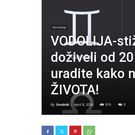
Horoskop
VODOLIJA-stiž
doživeli od 2
uradite kako n
ŽIVOTA!
By
Urednik
-
April 8, 2026
819
0