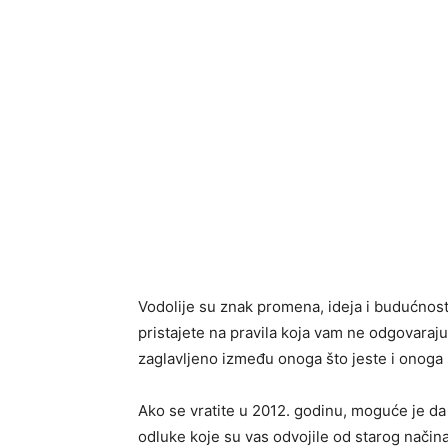
Vodolije su znak promena, ideja i budućnosti
pristajete na pravila koja vam ne odgovaraju
zaglavljeno između onoga što jeste i onoga 
Ako se vratite u 2012. godinu, moguće je da 
odluke koje su vas odvojile od starog načina