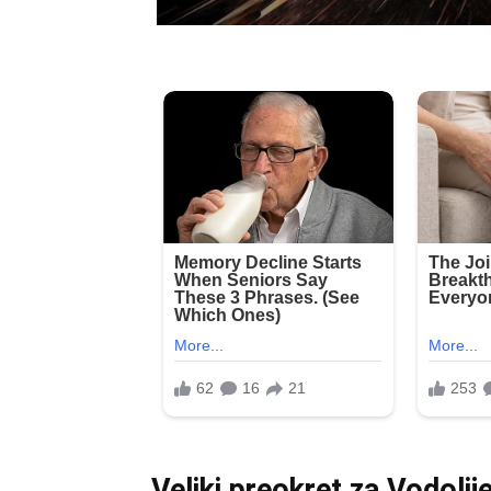
Veliki preokret za Vodolij