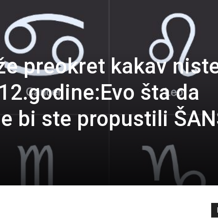
e preokret kakav nist
012.godine:Evo šta da
e bi ste propustili ŠA