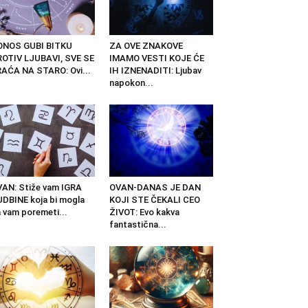
ONOS GUBI BITKU
ZA OVE ZNAKOVE
OTIV LJUBAVI, SVE SE
IMAMO VESTI KOJE ĆE
AĆA NA STARO: Ovi...
IH IZNENADITI: Ljubav
napokon...
AN: Stiže vam IGRA
OVAN-DANAS JE DAN
DBINE koja bi mogla
KOJI STE ČEKALI CEO
 vam poremeti...
ŽIVOT: Evo kakva
fantastična...