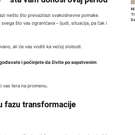
NI
TI
lazi nešto što prevazilazi svakodnevne pomake.
Da
ega što vas ograničava – ljudi, situacija, pa čak i
no, ali će vas voditi ka većoj slobodi.
agođavate i počinjete da živite po sopstvenim
ji vas tera na promenu.
 u fazu transformacije