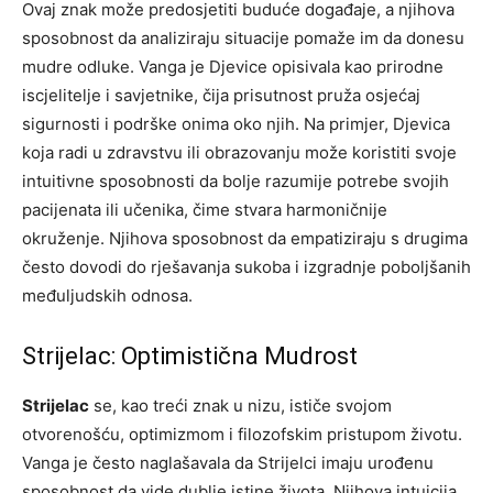
Ovaj znak može predosjetiti buduće događaje, a njihova
sposobnost da analiziraju situacije pomaže im da donesu
mudre odluke. Vanga je Djevice opisivala kao prirodne
iscjelitelje i savjetnike, čija prisutnost pruža osjećaj
sigurnosti i podrške onima oko njih. Na primjer, Djevica
koja radi u zdravstvu ili obrazovanju može koristiti svoje
intuitivne sposobnosti da bolje razumije potrebe svojih
pacijenata ili učenika, čime stvara harmoničnije
okruženje. Njihova sposobnost da empatiziraju s drugima
često dovodi do rješavanja sukoba i izgradnje poboljšanih
međuljudskih odnosa.
Strijelac: Optimistična Mudrost
Strijelac
se, kao treći znak u nizu, ističe svojom
otvorenošću, optimizmom i filozofskim pristupom životu.
Vanga je često naglašavala da Strijelci imaju urođenu
sposobnost da vide dublje istine života. Njihova intuicija