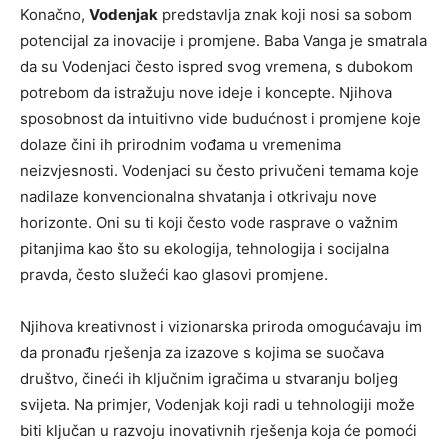
Konačno,
Vodenjak
predstavlja znak koji nosi sa sobom
potencijal za inovacije i promjene. Baba Vanga je smatrala
da su Vodenjaci često ispred svog vremena, s dubokom
potrebom da istražuju nove ideje i koncepte. Njihova
sposobnost da intuitivno vide budućnost i promjene koje
dolaze čini ih prirodnim vođama u vremenima
neizvjesnosti. Vodenjaci su često privučeni temama koje
nadilaze konvencionalna shvatanja i otkrivaju nove
horizonte. Oni su ti koji često vode rasprave o važnim
pitanjima kao što su ekologija, tehnologija i socijalna
pravda, često služeći kao glasovi promjene.
Njihova kreativnost i vizionarska priroda omogućavaju im
da pronađu rješenja za izazove s kojima se suočava
društvo, čineći ih ključnim igračima u stvaranju boljeg
svijeta. Na primjer, Vodenjak koji radi u tehnologiji može
biti ključan u razvoju inovativnih rješenja koja će pomoći