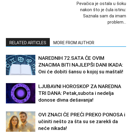
Pevačica je ostala u šoku
nakon što je čula istinu:
Saznala sam da imam
problem…
RELATED ARTICLES
MORE FROM AUTHOR
NAREDNIH 72.SATA ĆE OVIM
ZNACIMA BITI NAJLEPŠI DANI IKADA:
Oni će dobiti šansu o kojoj su maštali!
LJUBAVNI HOROSKOP ZA NAREDNA
TRI DANA: Petak,subota i nedelja
donose divna dešavanja!
OVI ZNACI ĆE PREĆI PREKO PONOSA i
učiniti nešto za šta su se zarekli da
neće nikada!