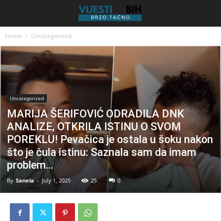
Home
Uncategorized
Uncategorized
MARIJA ŠERIFOVIĆ ODRADILA DNK
ANALIZE, OTKRILA ISTINU O SVOM
POREKLU! Pevačica je ostala u šoku nakon
što je čula istinu: Saznala sam da imam
problem…
By
Sanela
-
July 1, 2025
25
0