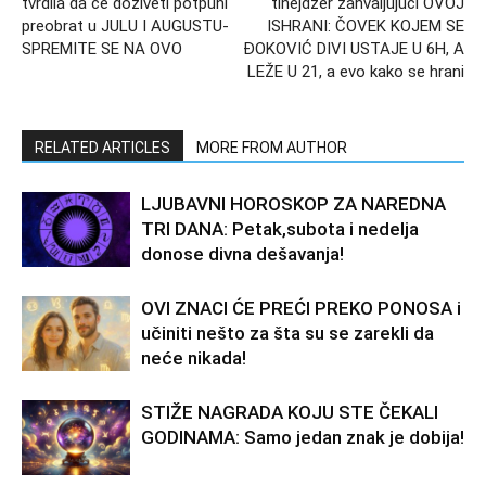
tvrdila da će doživeti potpuni
tinejdžer zahvaljujući OVOJ
preobrat u JULU I AUGUSTU-
ISHRANI: ČOVEK KOJEM SE
SPREMITE SE NA OVO
ĐOKOVIĆ DIVI USTAJE U 6H, A
LEŽE U 21, a evo kako se hrani
RELATED ARTICLES
MORE FROM AUTHOR
LJUBAVNI HOROSKOP ZA NAREDNA
TRI DANA: Petak,subota i nedelja
donose divna dešavanja!
OVI ZNACI ĆE PREĆI PREKO PONOSA i
učiniti nešto za šta su se zarekli da
neće nikada!
STIŽE NAGRADA KOJU STE ČEKALI
GODINAMA: Samo jedan znak je dobija!