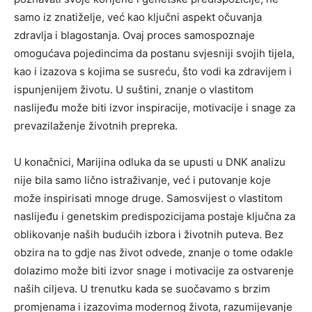
samo iz znatiželje, već kao ključni aspekt očuvanja
zdravlja i blagostanja. Ovaj proces samospoznaje
omogućava pojedincima da postanu svjesniji svojih tijela,
kao i izazova s kojima se susreću, što vodi ka zdravijem i
ispunjenijem životu. U suštini, znanje o vlastitom
naslijeđu može biti izvor inspiracije, motivacije i snage za
prevazilaženje životnih prepreka.
U konačnici, Marijina odluka da se upusti u DNK analizu
nije bila samo lično istraživanje, već i putovanje koje
može inspirisati mnoge druge. Samosvijest o vlastitom
naslijeđu i genetskim predispozicijama postaje ključna za
oblikovanje naših budućih izbora i životnih puteva. Bez
obzira na to gdje nas život odvede, znanje o tome odakle
dolazimo može biti izvor snage i motivacije za ostvarenje
naših ciljeva. U trenutku kada se suočavamo s brzim
promjenama i izazovima modernog života, razumijevanje