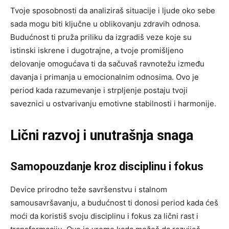
Tvoje sposobnosti da analiziraš situacije i ljude oko sebe
sada mogu biti ključne u oblikovanju zdravih odnosa.
Budućnost ti pruža priliku da izgradiš veze koje su
istinski iskrene i dugotrajne, a tvoje promišljeno
delovanje omogućava ti da sačuvaš ravnotežu između
davanja i primanja u emocionalnim odnosima. Ovo je
period kada razumevanje i strpljenje postaju tvoji
saveznici u ostvarivanju emotivne stabilnosti i harmonije.
Lični razvoj i unutrašnja snaga
Samopouzdanje kroz disciplinu i fokus
Device prirodno teže savršenstvu i stalnom
samousavršavanju, a budućnost ti donosi period kada ćeš
moći da koristiš svoju disciplinu i fokus za lični rast i