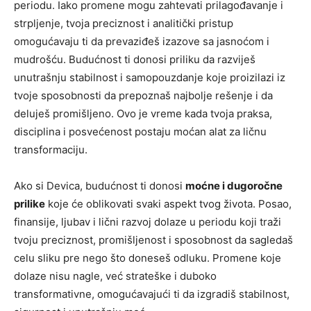
periodu. Iako promene mogu zahtevati prilagođavanje i
strpljenje, tvoja preciznost i analitički pristup
omogućavaju ti da prevaziđeš izazove sa jasnoćom i
mudrošću. Budućnost ti donosi priliku da razviješ
unutrašnju stabilnost i samopouzdanje koje proizilazi iz
tvoje sposobnosti da prepoznaš najbolje rešenje i da
deluješ promišljeno. Ovo je vreme kada tvoja praksa,
disciplina i posvećenost postaju moćan alat za ličnu
transformaciju.
Ako si Devica, budućnost ti donosi
moćne i dugoročne
prilike
koje će oblikovati svaki aspekt tvog života. Posao,
finansije, ljubav i lični razvoj dolaze u periodu koji traži
tvoju preciznost, promišljenost i sposobnost da sagledaš
celu sliku pre nego što doneseš odluku. Promene koje
dolaze nisu nagle, već strateške i duboko
transformativne, omogućavajući ti da izgradiš stabilnost,