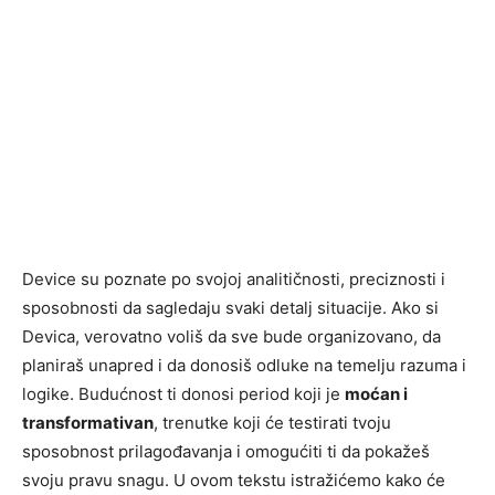
Device su poznate po svojoj analitičnosti, preciznosti i
sposobnosti da sagledaju svaki detalj situacije. Ako si
Devica, verovatno voliš da sve bude organizovano, da
planiraš unapred i da donosiš odluke na temelju razuma i
logike. Budućnost ti donosi period koji je
moćan i
transformativan
, trenutke koji će testirati tvoju
sposobnost prilagođavanja i omogućiti ti da pokažeš
svoju pravu snagu. U ovom tekstu istražićemo kako će