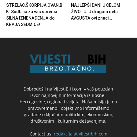
STRELAC,ŠKORPIJA,OVAN,BI
NAJLEPŠI DANI U CELOM
K: Sudbina za vas sprema
ŽIVOTU: U drugom delu
SILNA IZNENAĐENJA do
AVGUSTA ovi znaci...
KRAJA SEDMICE!
Dobrodošli na VijestiBiH.com – vaš pouzdan
izvor najnovijih informacija iz Bosne i
Hercegovine, regiona i svijeta. Naša misija je da
pravovremeno i objektivno informišemo
građane o ključnim političkim, ekonomskim,
društvenim i kulturnim dešavanjima.
Contact us:
redakcija at vijestibih.com