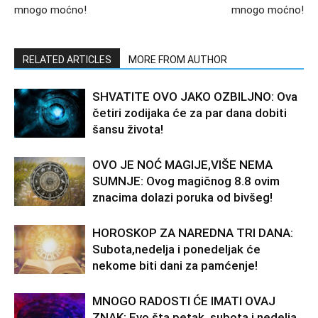
mnogo moćno!
mnogo moćno!
RELATED ARTICLES
MORE FROM AUTHOR
SHVATITE OVO JAKO OZBILJNO: Ova
četiri zodijaka će za par dana dobiti
šansu života!
OVO JE NOĆ MAGIJE,VIŠE NEMA
SUMNJE: Ovog magičnog 8.8 ovim
znacima dolazi poruka od bivšeg!
HOROSKOP ZA NAREDNA TRI DANA:
Subota,nedelja i ponedeljak će
nekome biti dani za pamćenje!
MNOGO RADOSTI ĆE IMATI OVAJ
ZNAK: Evo šta petak, subota i nedelja