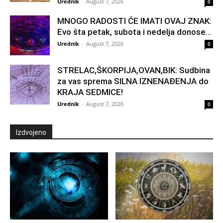
Urednik
-
August 7, 2026
0
MNOGO RADOSTI ĆE IMATI OVAJ ZNAK:
Evo šta petak, subota i nedelja donose...
Urednik
-
August 7, 2026
0
STRELAC,ŠKORPIJA,OVAN,BIK: Sudbina
za vas sprema SILNA IZNENAĐENJA do
KRAJA SEDMICE!
Urednik
-
August 7, 2026
0
Izdvojeno