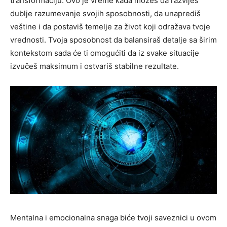
transformaciju. Ovo je vreme kada možeš da razviješ
dublje razumevanje svojih sposobnosti, da unaprediš
veštine i da postaviš temelje za život koji odražava tvoje
vrednosti. Tvoja sposobnost da balansiraš detalje sa širim
kontekstom sada će ti omogućiti da iz svake situacije
izvučeš maksimum i ostvariš stabilne rezultate.
Mentalna i emocionalna snaga biće tvoji saveznici u ovom