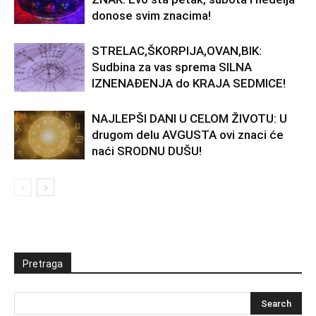
donose svim znacima!
STRELAC,ŠKORPIJA,OVAN,BIK:
Sudbina za vas sprema SILNA
IZNENAĐENJA do KRAJA SEDMICE!
NAJLEPŠI DANI U CELOM ŽIVOTU: U
drugom delu AVGUSTA ovi znaci će
naći SRODNU DUŠU!
Pretraga