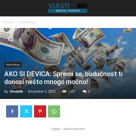
Home
Horoskop
Horoskop
AKO SI DEVICA: Spremi se, budućnost ti
donosi nešto mnogo moćno!
By
Urednik
-
December 5, 2025
1257
0
Oglasi - Advertisement