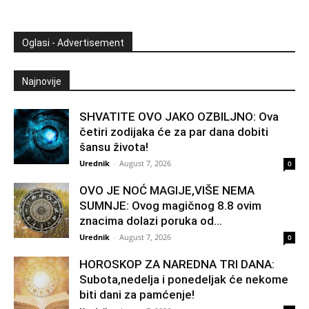
Oglasi - Advertisement
Najnovije
SHVATITE OVO JAKO OZBILJNO: Ova
četiri zodijaka će za par dana dobiti
šansu života!
Urednik
-
August 7, 2026
0
OVO JE NOĆ MAGIJE,VIŠE NEMA
SUMNJE: Ovog magičnog 8.8 ovim
znacima dolazi poruka od...
Urednik
-
August 7, 2026
0
HOROSKOP ZA NAREDNA TRI DANA:
Subota,nedelja i ponedeljak će nekome
biti dani za pamćenje!