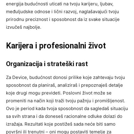
energija budućnosti uticati na tvoju karijeru, ljubav,
međuljudske odnose i lični razvoj, naglašavajući tvoju
prirodnu preciznost i sposobnost da iz svake situacije
izvučeš najbolje.
Karijera i profesionalni život
Organizacija i strateški rast
Za Device, budućnost donosi prilike koje zahtevaju tvoju
sposobnost da planiraš, analiziraš i prepoznaješ detalje
koje drugi mogu prevideti. Poslovni život može se
promeniti na način koji traži tvoju pažnju i promišljenost.
Ovo je period kada tvoja sposobnost da sagledaš situaciju
sa svih strana i da doneseš racionalne odluke dolazi do
izražaja. Rezultati koje postižeš sada neće biti samo
površni ili trenutni – oni mogu postaviti temelje za