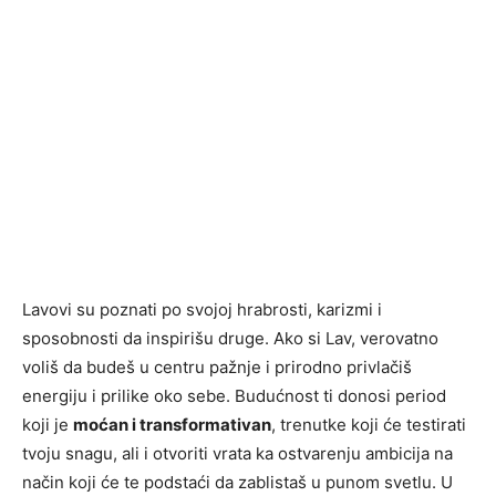
Lavovi su poznati po svojoj hrabrosti, karizmi i
sposobnosti da inspirišu druge. Ako si Lav, verovatno
voliš da budeš u centru pažnje i prirodno privlačiš
energiju i prilike oko sebe. Budućnost ti donosi period
koji je
moćan i transformativan
, trenutke koji će testirati
tvoju snagu, ali i otvoriti vrata ka ostvarenju ambicija na
način koji će te podstaći da zablistaš u punom svetlu. U