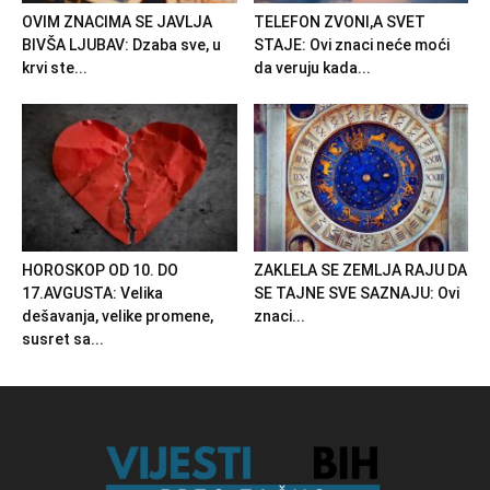
OVIM ZNACIMA SE JAVLJA
TELEFON ZVONI,A SVET
BIVŠA LJUBAV: Dzaba sve, u
STAJE: Ovi znaci neće moći
krvi ste...
da veruju kada...
HOROSKOP OD 10. DO
ZAKLELA SE ZEMLJA RAJU DA
17.AVGUSTA: Velika
SE TAJNE SVE SAZNAJU: Ovi
dešavanja, velike promene,
znaci...
susret sa...