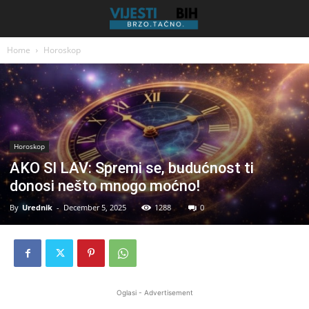
Home
Horoskop
Horoskop
AKO SI LAV: Spremi se, budućnost ti
donosi nešto mnogo moćno!
By
Urednik
-
December 5, 2025
1288
0
Oglasi - Advertisement