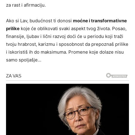
za rast i afirmaciju.
Ako si Lav, budućnost ti donosi
moćne i transformativne
prilike
koje će oblikovati svaki aspekt tvog života. Posao,
finansije, ljubav i lični razvoj doći će u periodu koji traži
tvoju hrabrost, karizmu i sposobnost da prepoznaš prilike
i iskoristiš ih do maksimuma. Promene koje dolaze nisu
samo spoljašje…