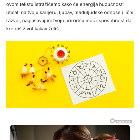
ovom tekstu istražićemo kako će energija budućnosti
uticati na tvoju karijeru, ljubav, međuljudske odnose i lični
razvoj, naglašavajući tvoju prirodnu moć i sposobnost da
kreiraš život kakav želiš.