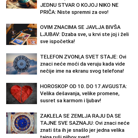
JEDNU STVAR O KOJOJ NIKO NE
PRIČA: Niste spremni za ovo!
OVIM ZNACIMA SE JAVLJA BIVŠA
LJUBAV: Dzaba sve, u krvi ste joj i želi
sve ispočetka!
TELEFON ZVONI,A SVET STAJE: Ovi
znaci neće moći da veruju kada vide
nečije ime na ekranu svog telefona!
HOROSKOP OD 10. DO 17.AVGUSTA:
Velika dešavanja, velike promene,
susret sa karmom i ljubav!
ZAKLELA SE ZEMLJA RAJU DA SE
TAJNE SVE SAZNAJU: Ovi znaci neće
znati šta ih je snašlo jer jedna velika
tajna ruši njihov svet!