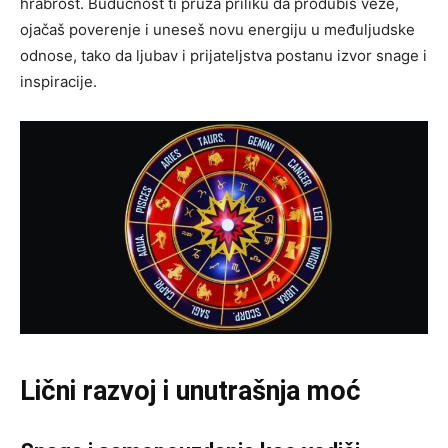
hrabrost. Budućnost ti pruža priliku da produbiš veze,
ojačaš poverenje i uneseš novu energiju u međuljudske
odnose, tako da ljubav i prijateljstva postanu izvor snage i
inspiracije.
Lični razvoj i unutrašnja moć