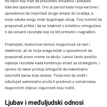
na način koji traži da preuzmeš inicijativu i pokažeš
liderske sposobnosti. Ovo je period kada tvoja karizma i
sposobnost da inspirišeš druge dolaze do izražaja, a
tvoje odluke mogu imati dugotrajan uticaj. Tvoj instinkt da
prepoznaš prilike i da se istakneš u kolektivu omogućava
ti da ostvariš rezultate koji će biti primetni i nagrađeni.
Finansijski, budućnost donosi mogućnosti za rast i
stabilnost, ali će tvoja snaga ležati u sposobnosti da
prepoznaš pravo vreme za akciju. Lavovi često postižu
najbolje rezultate kada kombinuju strast sa strategijom, i
upravo će takav pristup omogućiti da maksimalno
iskoristiš šanse koje dolaze. Tvoja moć da vodiš i
odlučuješ samostalno pruža ti prednost u ostvarivanju
dugoročnih ciljeva i sigurnosti koju tražiš.
Ljubav i međuljudski odnosi