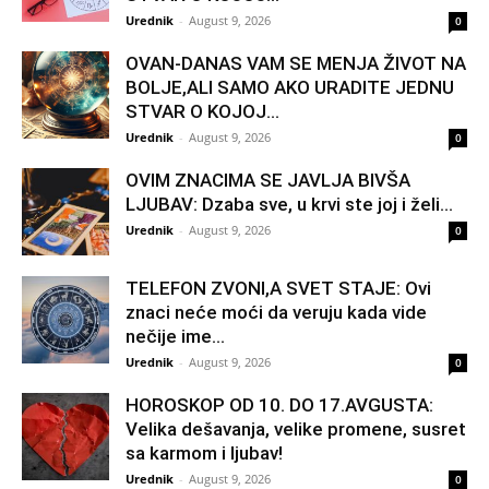
Urednik
-
August 9, 2026
0
OVAN-DANAS VAM SE MENJA ŽIVOT NA
BOLJE,ALI SAMO AKO URADITE JEDNU
STVAR O KOJOJ...
Urednik
-
August 9, 2026
0
OVIM ZNACIMA SE JAVLJA BIVŠA
LJUBAV: Dzaba sve, u krvi ste joj i želi...
Urednik
-
August 9, 2026
0
TELEFON ZVONI,A SVET STAJE: Ovi
znaci neće moći da veruju kada vide
nečije ime...
Urednik
-
August 9, 2026
0
HOROSKOP OD 10. DO 17.AVGUSTA:
Velika dešavanja, velike promene, susret
sa karmom i ljubav!
Urednik
-
August 9, 2026
0