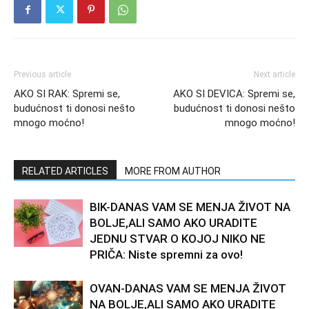
Previous article
Next article
AKO SI RAK: Spremi se,
AKO SI DEVICA: Spremi se,
budućnost ti donosi nešto
budućnost ti donosi nešto
mnogo moćno!
mnogo moćno!
RELATED ARTICLES
MORE FROM AUTHOR
BIK-DANAS VAM SE MENJA ŽIVOT NA
BOLJE,ALI SAMO AKO URADITE
JEDNU STVAR O KOJOJ NIKO NE
PRIČA: Niste spremni za ovo!
OVAN-DANAS VAM SE MENJA ŽIVOT
NA BOLJE,ALI SAMO AKO URADITE