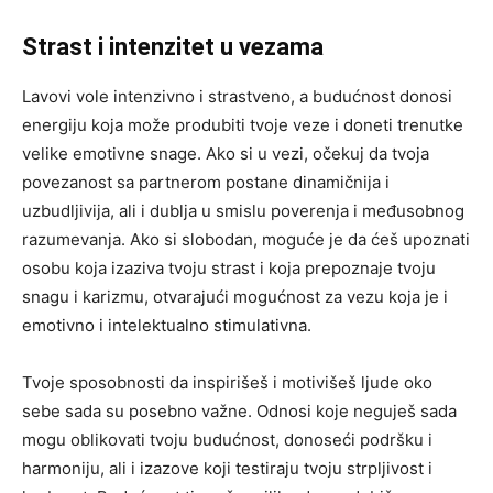
Strast i intenzitet u vezama
Lavovi vole intenzivno i strastveno, a budućnost donosi
energiju koja može produbiti tvoje veze i doneti trenutke
velike emotivne snage. Ako si u vezi, očekuj da tvoja
povezanost sa partnerom postane dinamičnija i
uzbudljivija, ali i dublja u smislu poverenja i međusobnog
razumevanja. Ako si slobodan, moguće je da ćeš upoznati
osobu koja izaziva tvoju strast i koja prepoznaje tvoju
snagu i karizmu, otvarajući mogućnost za vezu koja je i
emotivno i intelektualno stimulativna.
Tvoje sposobnosti da inspirišeš i motivišeš ljude oko
sebe sada su posebno važne. Odnosi koje neguješ sada
mogu oblikovati tvoju budućnost, donoseći podršku i
harmoniju, ali i izazove koji testiraju tvoju strpljivost i