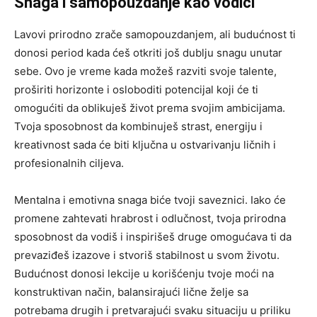
Snaga i samopouzdanje kao vodiči
Lavovi prirodno zrače samopouzdanjem, ali budućnost ti
donosi period kada ćeš otkriti još dublju snagu unutar
sebe. Ovo je vreme kada možeš razviti svoje talente,
proširiti horizonte i osloboditi potencijal koji će ti
omogućiti da oblikuješ život prema svojim ambicijama.
Tvoja sposobnost da kombinuješ strast, energiju i
kreativnost sada će biti ključna u ostvarivanju ličnih i
profesionalnih ciljeva.
Mentalna i emotivna snaga biće tvoji saveznici. Iako će
promene zahtevati hrabrost i odlučnost, tvoja prirodna
sposobnost da vodiš i inspirišeš druge omogućava ti da
prevaziđeš izazove i stvoriš stabilnost u svom životu.
Budućnost donosi lekcije u korišćenju tvoje moći na
konstruktivan način, balansirajući lične želje sa
potrebama drugih i pretvarajući svaku situaciju u priliku