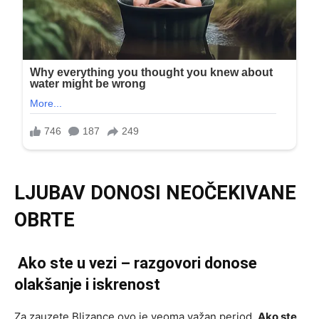
LJUBAV DONOSI NEOČEKIVANE
OBRTE
Ako ste u vezi – razgovori donose
olakšanje i iskrenost
Za zauzete Blizance ovo je veoma važan period.
Ako ste