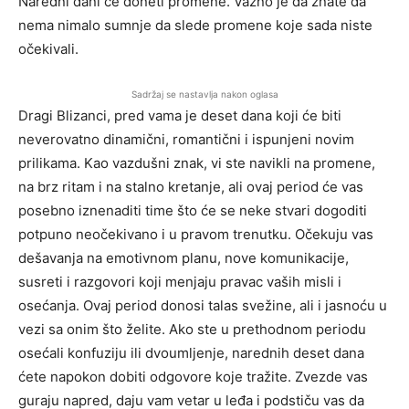
Naredni dani će doneti promene. Važno je da znate da
nema nimalo sumnje da slede promene koje sada niste
očekivali.
Sadržaj se nastavlja nakon oglasa
Dragi Blizanci, pred vama je deset dana koji će biti
neverovatno dinamični, romantični i ispunjeni novim
prilikama. Kao vazdušni znak, vi ste navikli na promene,
na brz ritam i na stalno kretanje, ali ovaj period će vas
posebno iznenaditi time što će se neke stvari dogoditi
potpuno neočekivano i u pravom trenutku. Očekuju vas
dešavanja na emotivnom planu, nove komunikacije,
susreti i razgovori koji menjaju pravac vaših misli i
osećanja. Ovaj period donosi talas svežine, ali i jasnoću u
vezi sa onim što želite. Ako ste u prethodnom periodu
osećali konfuziju ili dvoumljenje, narednih deset dana
ćete napokon dobiti odgovore koje tražite. Zvezde vas
guraju napred, daju vam vetar u leđa i podstiču vas da