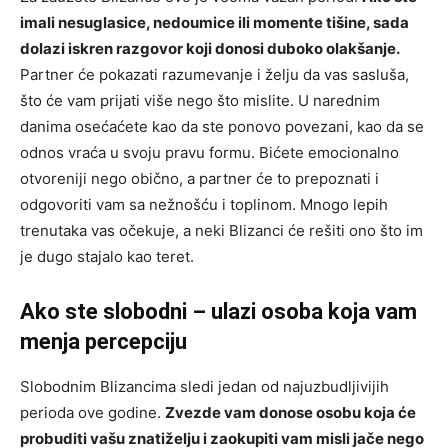
imali nesuglasice, nedoumice ili momente tišine, sada
dolazi iskren razgovor koji donosi duboko olakšanje.
Partner će pokazati razumevanje i želju da vas sasluša,
što će vam prijati više nego što mislite. U narednim
danima osećaćete kao da ste ponovo povezani, kao da se
odnos vraća u svoju pravu formu. Bićete emocionalno
otvoreniji nego obično, a partner će to prepoznati i
odgovoriti vam sa nežnošću i toplinom. Mnogo lepih
trenutaka vas očekuje, a neki Blizanci će rešiti ono što im
je dugo stajalo kao teret.
Ako ste slobodni – ulazi osoba koja vam
menja percepciju
Slobodnim Blizancima sledi jedan od najuzbudljivijih
perioda ove godine.
Zvezde vam donose osobu koja će
probuditi vašu znatiželju i zaokupiti vam misli jače nego