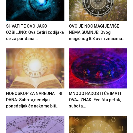
SHVATITE OVO JAKO
OVO JE NOĆ MAGIJE,VIŠE
OZBILJNO: Ova četiri zodijaka
NEMA SUMNJE: Ovog
će za par dana...
magičnog 8.8 ovim znacima...
HOROSKOP ZA NAREDNA TRI
MNOGO RADOSTI ĆE IMATI
DANA: Subota,nedelja i
OVAJ ZNAK: Evo šta petak,
ponedeljak će nekome biti...
subota...