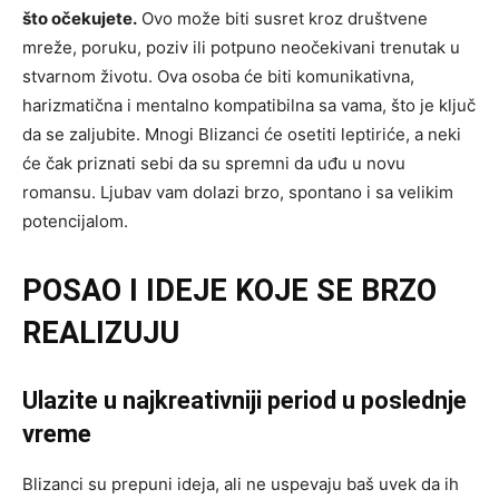
što očekujete.
Ovo može biti susret kroz društvene
mreže, poruku, poziv ili potpuno neočekivani trenutak u
stvarnom životu. Ova osoba će biti komunikativna,
harizmatična i mentalno kompatibilna sa vama, što je ključ
da se zaljubite. Mnogi Blizanci će osetiti leptiriće, a neki
će čak priznati sebi da su spremni da uđu u novu
romansu. Ljubav vam dolazi brzo, spontano i sa velikim
potencijalom.
POSAO I IDEJE KOJE SE BRZO
REALIZUJU
Ulazite u najkreativniji period u poslednje
vreme
Blizanci su prepuni ideja, ali ne uspevaju baš uvek da ih