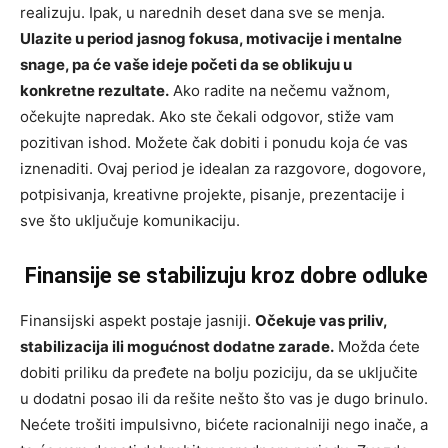
realizuju. Ipak, u narednih deset dana sve se menja.
Ulazite u period jasnog fokusa, motivacije i mentalne
snage, pa će vaše ideje početi da se oblikuju u
konkretne rezultate.
Ako radite na nečemu važnom,
očekujte napredak. Ako ste čekali odgovor, stiže vam
pozitivan ishod. Možete čak dobiti i ponudu koja će vas
iznenaditi. Ovaj period je idealan za razgovore, dogovore,
potpisivanja, kreativne projekte, pisanje, prezentacije i
sve što uključuje komunikaciju.
Finansije se stabilizuju kroz dobre odluke
Finansijski aspekt postaje jasniji.
Očekuje vas priliv,
stabilizacija ili mogućnost dodatne zarade.
Možda ćete
dobiti priliku da pređete na bolju poziciju, da se uključite
u dodatni posao ili da rešite nešto što vas je dugo brinulo.
Nećete trošiti impulsivno, bićete racionalniji nego inače, a