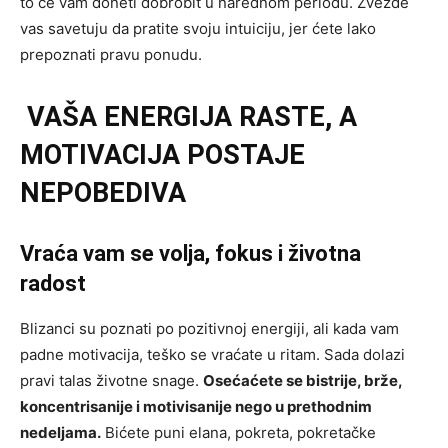
to će vam doneti dobrobit u narednom periodu. Zvezde
vas savetuju da pratite svoju intuiciju, jer ćete lako
prepoznati pravu ponudu.
VAŠA ENERGIJA RASTE, A
MOTIVACIJA POSTAJE
NEPOBEDIVA
Vraća vam se volja, fokus i životna
radost
Blizanci su poznati po pozitivnoj energiji, ali kada vam
padne motivacija, teško se vraćate u ritam. Sada dolazi
pravi talas životne snage.
Osećaćete se bistrije, brže,
koncentrisanije i motivisanije nego u prethodnim
nedeljama.
Bićete puni elana, pokreta, pokretačke