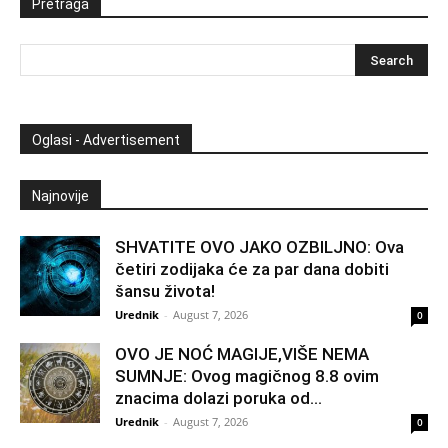
Pretraga
Oglasi - Advertisement
Najnovije
SHVATITE OVO JAKO OZBILJNO: Ova
četiri zodijaka će za par dana dobiti
šansu života!
Urednik
-
August 7, 2026
0
OVO JE NOĆ MAGIJE,VIŠE NEMA
SUMNJE: Ovog magičnog 8.8 ovim
znacima dolazi poruka od...
Urednik
-
August 7, 2026
0