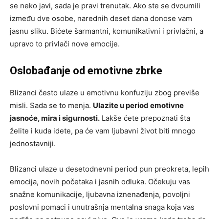
se neko javi, sada je pravi trenutak. Ako ste se dvoumili
između dve osobe, narednih deset dana donose vam
jasnu sliku. Bićete šarmantni, komunikativni i privlačni, a
upravo to privlači nove emocije.
Oslobađanje od emotivne zbrke
Blizanci često ulaze u emotivnu konfuziju zbog previše
misli. Sada se to menja.
Ulazite u period emotivne
jasnoće, mira i sigurnosti.
Lakše ćete prepoznati šta
želite i kuda idete, pa će vam ljubavni život biti mnogo
jednostavniji.
Blizanci ulaze u desetodnevni period pun preokreta, lepih
emocija, novih početaka i jasnih odluka. Očekuju vas
snažne komunikacije, ljubavna iznenađenja, povoljni
poslovni pomaci i unutrašnja mentalna snaga koja vas