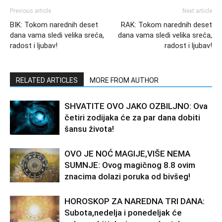
Previous article
Next article
BIK: Tokom narednih deset
RAK: Tokom narednih deset
dana vama sledi velika sreća,
dana vama sledi velika sreća,
radost i ljubav!
radost i ljubav!
RELATED ARTICLES
MORE FROM AUTHOR
SHVATITE OVO JAKO OZBILJNO: Ova
četiri zodijaka će za par dana dobiti
šansu života!
OVO JE NOĆ MAGIJE,VIŠE NEMA
SUMNJE: Ovog magičnog 8.8 ovim
znacima dolazi poruka od bivšeg!
HOROSKOP ZA NAREDNA TRI DANA:
Subota,nedelja i ponedeljak će