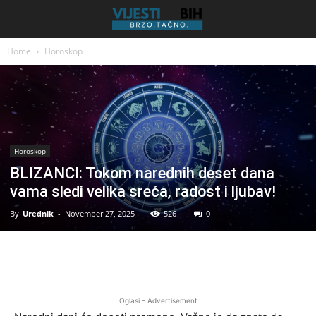
Home
Horoskop
Horoskop
BLIZANCI: Tokom narednih deset dana
vama sledi velika sreća, radost i ljubav!
By
Urednik
-
November 27, 2025
526
0
Oglasi - Advertisement