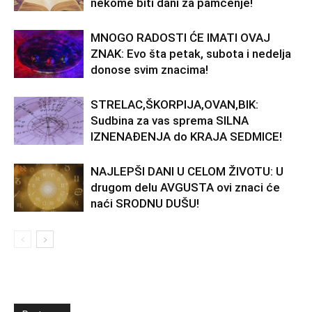
nekome biti dani za pamćenje!
MNOGO RADOSTI ĆE IMATI OVAJ
ZNAK: Evo šta petak, subota i nedelja
donose svim znacima!
STRELAC,ŠKORPIJA,OVAN,BIK:
Sudbina za vas sprema SILNA
IZNENAĐENJA do KRAJA SEDMICE!
NAJLEPŠI DANI U CELOM ŽIVOTU: U
drugom delu AVGUSTA ovi znaci će
naći SRODNU DUŠU!