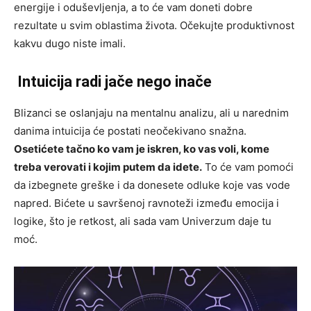
energije i oduševljenja, a to će vam doneti dobre
rezultate u svim oblastima života. Očekujte produktivnost
kakvu dugo niste imali.
Intuicija radi jače nego inače
Blizanci se oslanjaju na mentalnu analizu, ali u narednim
danima intuicija će postati neočekivano snažna.
Osetićete tačno ko vam je iskren, ko vas voli, kome
treba verovati i kojim putem da idete.
To će vam pomoći
da izbegnete greške i da donesete odluke koje vas vode
napred. Bićete u savršenoj ravnoteži između emocija i
logike, što je retkost, ali sada vam Univerzum daje tu
moć.