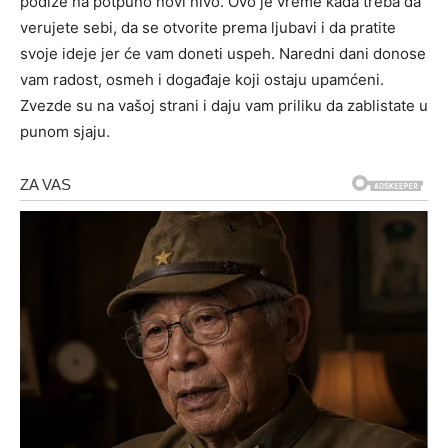
podiže na potpuno novi nivo. Ovo je vreme kada treba da
verujete sebi, da se otvorite prema ljubavi i da pratite
svoje ideje jer će vam doneti uspeh. Naredni dani donose
vam radost, osmeh i događaje koji ostaju upamćeni.
Zvezde su na vašoj strani i daju vam priliku da zablistate u
punom sjaju.