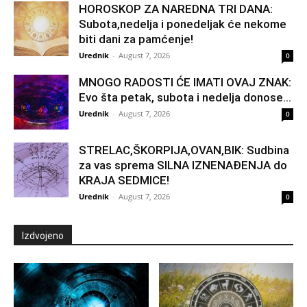
HOROSKOP ZA NAREDNA TRI DANA:
Subota,nedelja i ponedeljak će nekome
biti dani za pamćenje!
Urednik
-
August 7, 2026
0
MNOGO RADOSTI ĆE IMATI OVAJ ZNAK:
Evo šta petak, subota i nedelja donose...
Urednik
-
August 7, 2026
0
STRELAC,ŠKORPIJA,OVAN,BIK: Sudbina
za vas sprema SILNA IZNENAĐENJA do
KRAJA SEDMICE!
Urednik
-
August 7, 2026
0
Izdvojeno