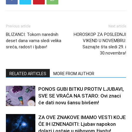
Previous article
Next article
BLIZANCI: Tokom narednih
HOROSKOP ZA POSLEDNJI
deset dana vama sledi velika
VIKEND U NOVEMBRU:
sreća, radost i ljubav!
Saznajte šta sledi 29. i
30.novembra!
RELATED ARTICLES
MORE FROM AUTHOR
PONOS GUBI BITKU PROTIV LJUBAVI,
SVE SE VRAĆA NA STARO: Ovi znaci
će dati novu šansu bivšem!
ZA OVE ZNAKOVE IMAMO VESTI KOJE
ĆE IH IZNENADITI: Ljubav napokon
dolazi i ostaje u njihovom životu!