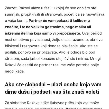
Zauzeti Rakovi ulaze u fazu u kojoj će sve ono što ste
sumnjali, propitkivali ili strahovali, početi da se rasvetljava
u vašu korist.
Partner će vam pokazati koliko mu
značite, i to ne velikim gestovima, nego malim ali
iskrenim delima koja samo vi prepoznajete.
Ovaj period
nosi emotivnu povezanost, želju da se razumete, obnovu
bliskosti i razgovore koji donose olakšanje. Ako ste se
udaljili, ponovo se približavate. Ako je odnos bio pod
stresom, sada jarbol konačno stoji čvrsto i mirno. Mnogi
Rakovi će osetiti da partner razume vaše potrebe bolje
nego ikada.
Ako ste slobodni – ulazi osoba koja vam
dirne dušu i podseti vas šta znači voleti
Za slobodne Rakove stiže ljubavna priča koja vas može