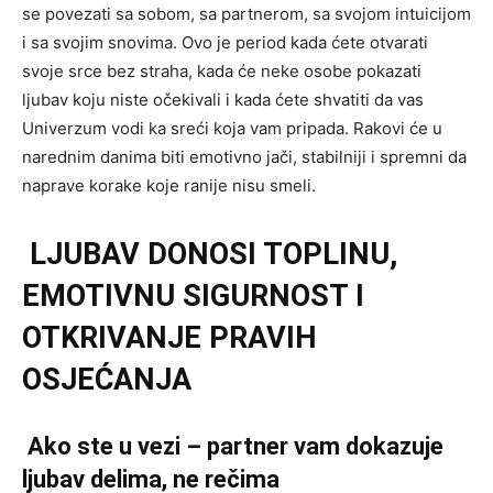
se povezati sa sobom, sa partnerom, sa svojom intuicijom
i sa svojim snovima. Ovo je period kada ćete otvarati
svoje srce bez straha, kada će neke osobe pokazati
ljubav koju niste očekivali i kada ćete shvatiti da vas
Univerzum vodi ka sreći koja vam pripada. Rakovi će u
narednim danima biti emotivno jači, stabilniji i spremni da
naprave korake koje ranije nisu smeli.
LJUBAV DONOSI TOPLINU,
EMOTIVNU SIGURNOST I
OTKRIVANJE PRAVIH
OSJEĆANJA
Ako ste u vezi – partner vam dokazuje
ljubav delima, ne rečima