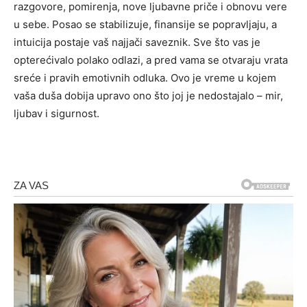
razgovore, pomirenja, nove ljubavne priče i obnovu vere
u sebe. Posao se stabilizuje, finansije se popravljaju, a
intuicija postaje vaš najjači saveznik. Sve što vas je
opterećivalo polako odlazi, a pred vama se otvaraju vrata
sreće i pravih emotivnih odluka. Ovo je vreme u kojem
vaša duša dobija upravo ono što joj je nedostajalo – mir,
ljubav i sigurnost.