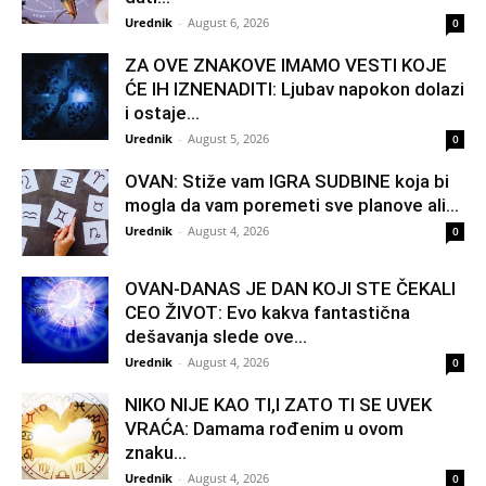
Urednik
-
August 6, 2026
0
ZA OVE ZNAKOVE IMAMO VESTI KOJE
ĆE IH IZNENADITI: Ljubav napokon dolazi
i ostaje...
Urednik
-
August 5, 2026
0
OVAN: Stiže vam IGRA SUDBINE koja bi
mogla da vam poremeti sve planove ali...
Urednik
-
August 4, 2026
0
OVAN-DANAS JE DAN KOJI STE ČEKALI
CEO ŽIVOT: Evo kakva fantastična
dešavanja slede ove...
Urednik
-
August 4, 2026
0
NIKO NIJE KAO TI,I ZATO TI SE UVEK
VRAĆA: Damama rođenim u ovom
znaku...
Urednik
-
August 4, 2026
0