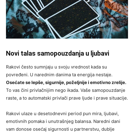
Novi talas samopouzdanja u ljubavi
Rakovi često sumnjaju u svoju vrednost kada su
povređeni. U narednim danima ta energija nestaje.
Osećate se lepše, sigurnije, poželjnije i emotivno zrelije.
To vas čini privlačnijim nego ikada. Vaše samopouzdanje
raste, a to automatski privlači prave ljude i prave situacije.
Rakovi ulaze u desetodnevni period pun mira, ljubavi,
emotivnih pomaka i unutrašnjeg balansa. Naredni dani
vam donose osećaj sigurnosti u partnerstvu, dublje