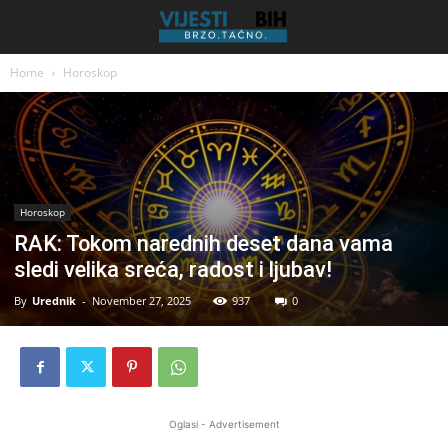
Home
Horoskop
Horoskop
RAK: Tokom narednih deset dana vama
sledi velika sreća, radost i ljubav!
By
Urednik
-
November 27, 2025
937
0
Oglasi - Advertisement