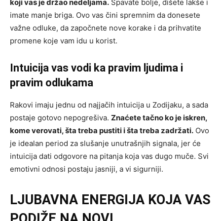
koji vas je držao nedeljama.
Spavate bolje, dišete lakše i
imate manje briga. Ovo vas čini spremnim da donesete
važne odluke, da započnete nove korake i da prihvatite
promene koje vam idu u korist.
Intuicija vas vodi ka pravim ljudima i
pravim odlukama
Rakovi imaju jednu od najjačih intuicija u Zodijaku, a sada
postaje gotovo nepogrešiva.
Znaćete tačno ko je iskren,
kome verovati, šta treba pustiti i šta treba zadržati.
Ovo
je idealan period za slušanje unutrašnjih signala, jer će
intuicija dati odgovore na pitanja koja vas dugo muče. Svi
emotivni odnosi postaju jasniji, a vi sigurniji.
LJUBAVNA ENERGIJA KOJA VAS
PODIŽE NA NOVI