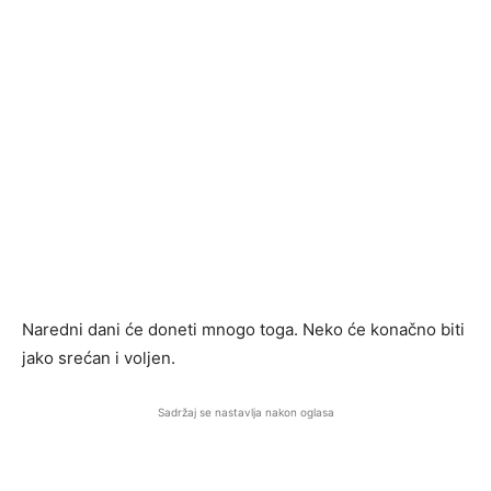
Naredni dani će doneti mnogo toga. Neko će konačno biti
jako srećan i voljen.
Sadržaj se nastavlja nakon oglasa