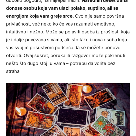
duboko pogoditi, na najlepši način.
Narednih deset dana
donose osobu koja vam ulazi polako, suptilno, ali sa
energijom koja vam greje srce.
Ovo nije samo površna
privlačnost, već neko ko će vas razumeti emotivno,
intuitivno i nežno. Može se pojaviti osoba iz prošlosti koja
je i dalje povezana s vama, ali isto tako i nova osoba koja
vas svojim prisustvom podseća da se možete ponovo
otvoriti. Ovaj susret, poruka ili razgovor može pokrenuti
nešto što dugo stoji u vama – potrebu da volite bez
straha.