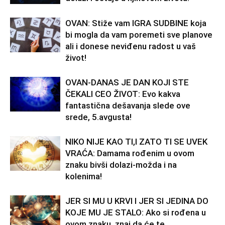
OVAN: Stiže vam IGRA SUDBINE koja
bi mogla da vam poremeti sve planove
ali i donese neviđenu radost u vaš
život!
OVAN-DANAS JE DAN KOJI STE
ČEKALI CEO ŽIVOT: Evo kakva
fantastična dešavanja slede ove
srede, 5.avgusta!
NIKO NIJE KAO TI,I ZATO TI SE UVEK
VRAĆA: Damama rođenim u ovom
znaku bivši dolazi-možda i na
kolenima!
JER SI MU U KRVI I JER SI JEDINA DO
KOJE MU JE STALO: Ako si rođena u
ovom znaku, znaj da će te...