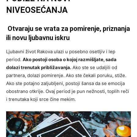
NIVEOSEĆANJA
Otvaraju se vrata za pomirenje, priznanja
ili novu ljubavnu iskru
Ljubavni život Rakova ulazi u posebno osetljiv i lep
period.
Ako postoji osoba o kojoj razmišljate, sada
dolazi trenutak približavanja.
Ako ste se udaljili od
partnera, dolazi pomirenje. Ako ste čekali poruku, stiže.
Ako ste potajno zaljubljeni, postoji šansa da se emocija
obostrano otkrije. Ovaj period je pun nežnosti, toplih reči
i trenutaka koji srce čine mekim.