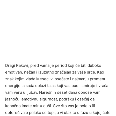
Dragi Rakovi, pred vama je period koji će biti duboko
emotivan, nežan i izuzetno značajan za vaše srce. Kao
znak kojim vlada Mesec, vi osećate i najmanju promenu
energije, a sada dolazi talas koji vas budi, smiruje i vraća
vam veru u ljubav. Narednih deset dana donose vam
jasnoću, emotivnu sigurnost, podršku i osećaj da
konačno imate mir u duši. Sve što vas je bolelo ili
opterećivalo polako se topi, a vi ulazite u fazu u kojoj ćete