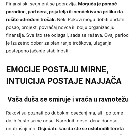
Finansijski segment se popravlja.
Moguća je pomoć
porodice, partnera, prijatelja ili neočekivana prilika da
rešite određeni trošak.
Neki Rakovi mogu dobiti dodatni
posao, projekt, povraćaj novca ili bolju organizaciju
finansija. Sve što ste odlagali, sada se rešava. Ovaj period
je izuzetno dobar za planiranje troškova, ulaganja i
postepeno jačanje stabilnosti.
EMOCIJE POSTAJU MIRNE,
INTUICIJA POSTAJE NAJJAČA
Vaša duša se smiruje i vraća u ravnotežu
Rakovi su poznati po dubokim osećanjima, ali i po tome
da ih često same nose. Narednih deset dana donose
unutrašnji mir.
Osjećate kao da ste se oslobodili tereta