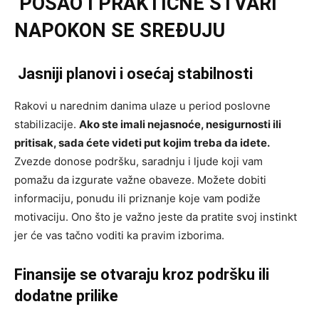
POSAO I PRAKTIČNE STVARI
NAPOKON SE SREĐUJU
Jasniji planovi i osećaj stabilnosti
Rakovi u narednim danima ulaze u period poslovne
stabilizacije.
Ako ste imali nejasnoće, nesigurnosti ili
pritisak, sada ćete videti put kojim treba da idete.
Zvezde donose podršku, saradnju i ljude koji vam
pomažu da izgurate važne obaveze. Možete dobiti
informaciju, ponudu ili priznanje koje vam podiže
motivaciju. Ono što je važno jeste da pratite svoj instinkt
jer će vas tačno voditi ka pravim izborima.
Finansije se otvaraju kroz podršku ili
dodatne prilike