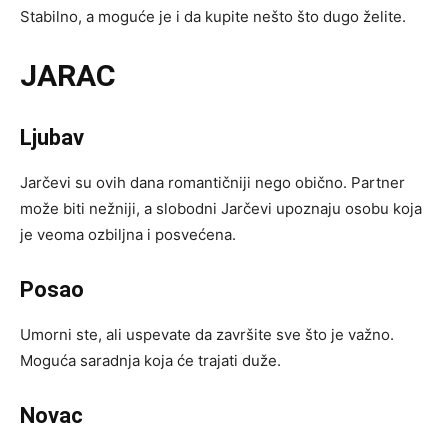
Stabilno, a moguće je i da kupite nešto što dugo želite.
JARAC
Ljubav
Jarčevi su ovih dana romantičniji nego obično. Partner
može biti nežniji, a slobodni Jarčevi upoznaju osobu koja
je veoma ozbiljna i posvećena.
Posao
Umorni ste, ali uspevate da završite sve što je važno.
Moguća saradnja koja će trajati duže.
Novac