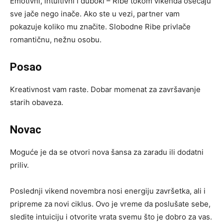
Emotivni, intuitivni i duboki – Ribe tokom vikenda osećaju
sve jače nego inače. Ako ste u vezi, partner vam
pokazuje koliko mu značite. Slobodne Ribe privlače
romantičnu, nežnu osobu.
Posao
Kreativnost vam raste. Dobar momenat za završavanje
starih obaveza.
Novac
Moguće je da se otvori nova šansa za zaradu ili dodatni
priliv.
Poslednji vikend novembra nosi energiju završetka, ali i
pripreme za novi ciklus. Ovo je vreme da poslušate sebe,
sledite intuiciju i otvorite vrata svemu što je dobro za vas.