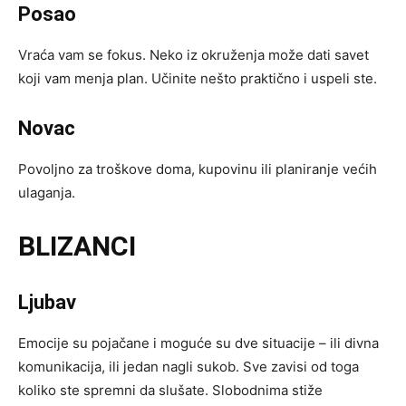
Posao
Vraća vam se fokus. Neko iz okruženja može dati savet
koji vam menja plan. Učinite nešto praktično i uspeli ste.
Novac
Povoljno za troškove doma, kupovinu ili planiranje većih
ulaganja.
BLIZANCI
Ljubav
Emocije su pojačane i moguće su dve situacije – ili divna
komunikacija, ili jedan nagli sukob. Sve zavisi od toga
koliko ste spremni da slušate. Slobodnima stiže