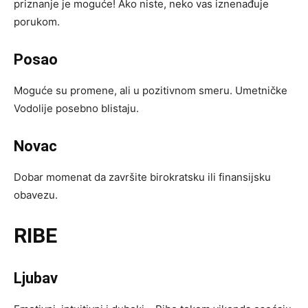
priznanje je moguće! Ako niste, neko vas iznenađuje
porukom.
Posao
Moguće su promene, ali u pozitivnom smeru. Umetničke
Vodolije posebno blistaju.
Novac
Dobar momenat da završite birokratsku ili finansijsku
obavezu.
RIBE
Ljubav