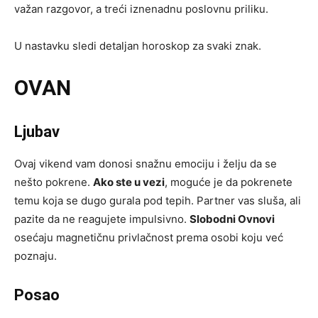
važan razgovor, a treći iznenadnu poslovnu priliku.
U nastavku sledi detaljan horoskop za svaki znak.
OVAN
Ljubav
Ovaj vikend vam donosi snažnu emociju i želju da se
nešto pokrene.
Ako ste u vezi
, moguće je da pokrenete
temu koja se dugo gurala pod tepih. Partner vas sluša, ali
pazite da ne reagujete impulsivno.
Slobodni Ovnovi
osećaju magnetičnu privlačnost prema osobi koju već
poznaju.
Posao