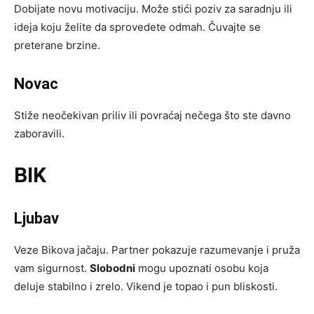
Dobijate novu motivaciju. Može stići poziv za saradnju ili
ideja koju želite da sprovedete odmah. Čuvajte se
preterane brzine.
Novac
Stiže neočekivan priliv ili povraćaj nečega što ste davno
zaboravili.
BIK
Ljubav
Veze Bikova jačaju. Partner pokazuje razumevanje i pruža
vam sigurnost.
Slobodni
mogu upoznati osobu koja
deluje stabilno i zrelo. Vikend je topao i pun bliskosti.