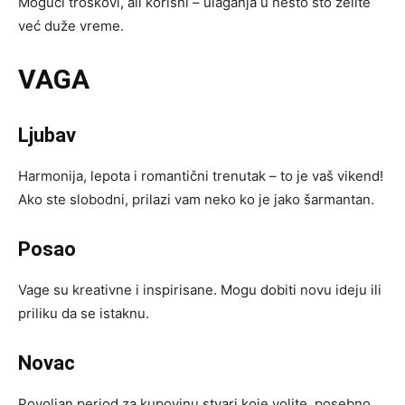
Mogući troškovi, ali korisni – ulaganja u nešto što želite
već duže vreme.
VAGA
Ljubav
Harmonija, lepota i romantični trenutak – to je vaš vikend!
Ako ste slobodni, prilazi vam neko ko je jako šarmantan.
Posao
Vage su kreativne i inspirisane. Mogu dobiti novu ideju ili
priliku da se istaknu.
Novac
Povoljan period za kupovinu stvari koje volite, posebno