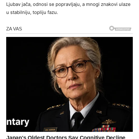
Ljubav jača, odnosi se popravljaju, a mnogi znakovi ulaze
u stabilniju, topliju fazu.