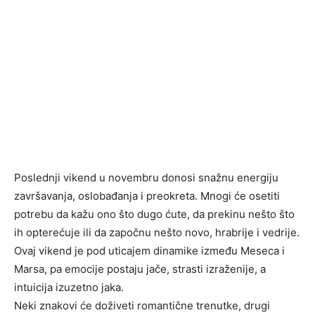
Poslednji vikend u novembru donosi snažnu energiju
završavanja, oslobađanja i preokreta. Mnogi će osetiti
potrebu da kažu ono što dugo ćute, da prekinu nešto što
ih opterećuje ili da započnu nešto novo, hrabrije i vedrije.
Ovaj vikend je pod uticajem dinamike između Meseca i
Marsa, pa emocije postaju jače, strasti izraženije, a
intuicija izuzetno jaka.
Neki znakovi će doživeti romantične trenutke, drugi